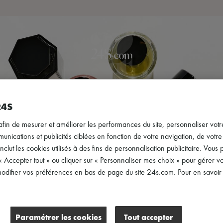
de remise sur votre première commande. Code : 10FIRST
(CGV applica
UVEAUTÉS
PRÊT-À-PORTER
CHAUSSURES
SACS
ACC
24S
afin de mesurer et améliorer les performances du site, personnaliser votre
ications et publicités ciblées en fonction de votre navigation, de votre p
inclut les cookies utilisés à des fins de personnalisation publicitaire. Vou
 « Accepter tout » ou cliquer sur « Personnaliser mes choix » pour gérer 
difier vos préférences en bas de page du site 24s.com. Pour en savoir p
Paramétrer les cookies
Tout accepter