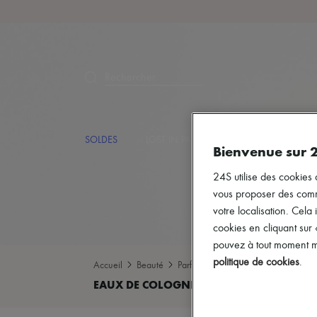
10% 
Rechercher
SOLDES
LOST IN PARIS
MARQUES
NO
Bienvenue sur 
24S utilise des cookies 
vous proposer des commun
votre localisation. Cela 
cookies en cliquant sur
pouvez à tout moment mo
politique de cookies
.
Accueil
Beauté
Parfums
Eaux de cologne