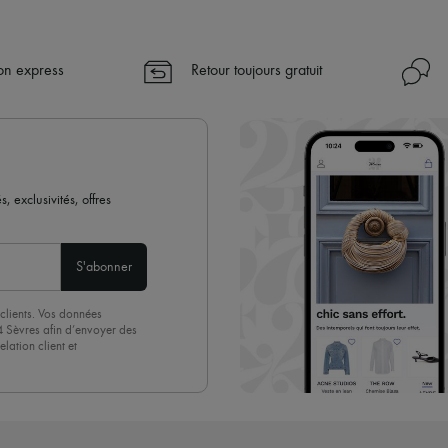
son express
Retour toujours gratuit
 exclusivités, offres
S'abonner
clients. Vos données
4 Sèvres afin d’envoyer des
lation client et
acceptez sans réserve notre
 suffit de cliquer sur « Se