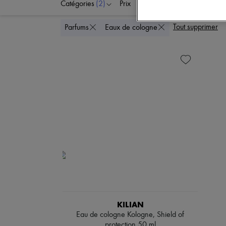
Catégories
(2)
Prix
Tout supprimer
Parfums
Eaux de cologne
KILIAN
Eau de cologne Kologne, Shield of
protection 50 ml