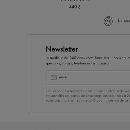
440 $
Livrai
Newsletter
Le meilleur de 24S dans votre boite mail : nouveautés,
spéciales, soldes, tendances de la saison...
email
24S s’engage à respecter la vie privée de chacun de ses 
personnelles collectées sur cette page sont destinées à 2
communications sur les offres 24S pour la gestion de sa re
commerciale. En vous abonnant à notre newsletter, vous 
politique de confidentialité
. Pour vous désabonner, il vous
désinscrire » en bas de page de nos emails.