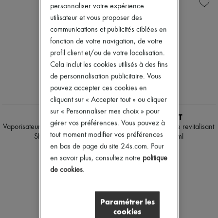
Soins visage
Savons
Nouveautés
personnaliser votre expérience
Solaires
Brumes parfumées & Déodorants
Prêt-à-porter
utilisateur et vous proposer des
Format voyage
Eaux de cologne
Tous les produits
Eaux de parfum
communications et publicités ciblées en
Nouvelles marques
Eaux de toilette
Robes
fonction de votre navigation, de votre
Coffrets
Tops & Chemises
profil client et/ou de votre localisation.
Parfums cheveux
Ensembles
Cela inclut les cookies utilisés à des fins
Parfums
Vestes
Après-shampooings & Masques
de personnalisation publicitaire. Vous
Jupes
Shampooings
Plage
pouvez accepter ces cookies en
Soins ciblés & Traitements
Shorts
cliquant sur « Accepter tout » ou cliquer
Diffuseurs
Denim
sur « Personnaliser mes choix » pour
Accessoires maison
Mailles
KILIAN
VALMONT
Maxi bougies
gérer vos préférences. Vous pouvez à
Pantalons
Vaporisateur pour le corps Angels'
Eau by Valmont brume revitalisant
Mini bougies
Manteaux
tout moment modifier vos préférences
Share 150 ml
corps 150 ml
Bougies
Cuir
en bas de page du site 24s.com. Pour
150 $
270 $
Coffrets
Tailleurs
en savoir plus, consultez notre
politique
Parfums d'intérieur
Sweatshirts
Blush & Poudres
de cookies
.
Chaussures
Fonds de teint & BB crèmes
Tous les produits
Rouges à lèvres
Sandales & Mules
Accessoires maquillage
Sneakers
Paramétrer les
Anti-rides & Anti-âges
Ballerines
cookies
Nettoyants & Démaquillants
Escarpins