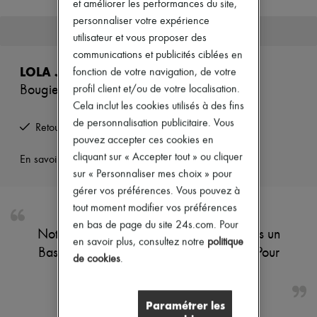
et améliorer les performances du site,
Nouvelles marques
personnaliser votre expérience
Robes
Cet article n'est plus disponible.
Tops & Chemises
utilisateur et vous proposer des
Ensembles
communications et publicités ciblées en
Vestes
LOLA JAMES HARPER
fonction de votre navigation, de votre
Jupes
Bougie The Coffee Shop of JP 190 g
profil client et/ou de votre localisation.
Plage
Shorts
Cela inclut les cookies utilisés à des fins
Denim
de personnalisation publicitaire. Vous
Retours offerts et enlevés à domicile
Mailles
pouvez accepter ces cookies en
Pantalons
cliquant sur « Accepter tout » ou cliquer
Manteaux
En savoir plus sur cet article
Cuir
sur « Personnaliser mes choix » pour
Tailleurs
gérer vos préférences. Vous pouvez à
Sweatshirts
tout moment modifier vos préférences
Chaussures
en bas de page du site 24s.com. Pour
Tous les produits
Notre rendez-vous du samedi matin après un
Sandales & Mules
en savoir plus, consultez notre
politique
Basketball au parc Martin Luther King... Pour
Sneakers
de cookies
.
Ballerines
refaire le monde autour d’un café…
Escarpins
Bottes & Bottines
Paramétrer les
Mocassins