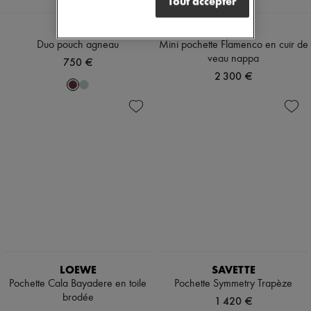
Tout accepter
NEW
CELINE
LOEWE
Duo pouch agneau
Mini pochette Flamenco en cuir de
veau nappa
750 €
2 300 €
LOEWE
SAVETTE
Pochette Cala Bayadere en toile
Pochette Symmetry Trapèze
brodée
1 420 €