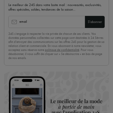
Le meilleur de 24S dans votre boite mail : nouveautés, exclusivités,
offres spéciales, soldes, tendances de la saison...
email
S'abonner
24S s’engage à respecter la vie privée de chacun de ses clients. Vos
données personnelles collectées sur cette page sont destinées à 24 Sèvres
afin d’envoyer des communications sur les offres 24S pour la gestion de sa
relation client et commerciale. En vous abonnant à notre newsletter, vous
acceptez sans réserve notre
politique de confidentialité
. Pour vous
désabonner, il vous suffit de cliquer sur « Se désinscrire » en bas de page
de nos emails.