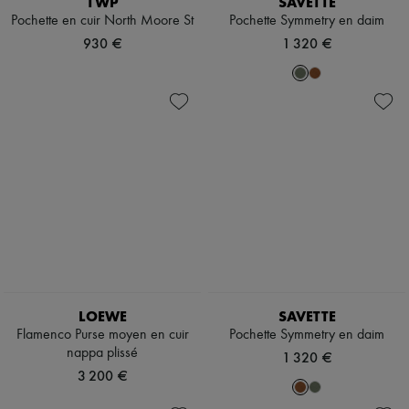
TWP
SAVETTE
Chapeaux
Pochette en cuir North Moore St
Pochette Symmetry en daim
Accessoires de Sacs & Porte-clé
Accessoires cheveux
930 €
1 320 €
Tech & Style de vie
Gants
Bijoux
Tous les produits
Boucles d'oreilles
Colliers
Bracelets
Bagues
Beauté
Tous les produits
Parfums
Bougies & Parfums d'intérieur
Maquillage
Soins visage
Soins corps
LOEWE
SAVETTE
Soins cheveux
Solaires
Flamenco Purse moyen en cuir
Pochette Symmetry en daim
Format voyage
nappa plissé
1 320 €
Ultimates
3 200 €