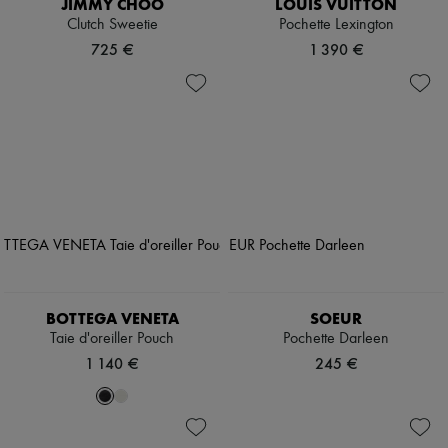
JIMMY CHOO
LOUIS VUITTON
Clutch Sweetie
Pochette Lexington
725 €
1 390 €
BOTTEGA VENETA
SOEUR
Taie d'oreiller Pouch
Pochette Darleen
1 140 €
245 €