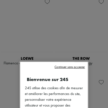
LOEWE
THE ROW
Flamenco clutch moyen en toile
Pochette Peggy
Continuer sans accepter
brodée
3 150 €
2 400 €
Bienvenue sur 24S
24S utilise des cookies afin de mesurer
et améliorer les performances du site,
personnaliser votre expérience
utilisateur et vous proposer des