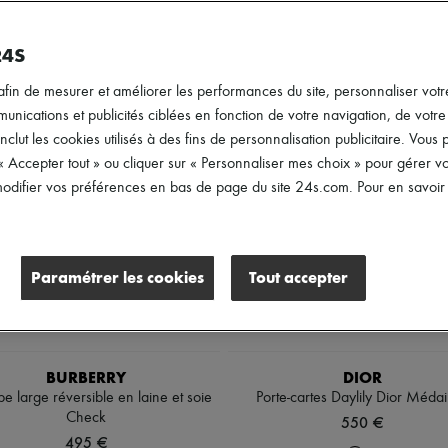
Genre
Prix
24S
afin de mesurer et améliorer les performances du site, personnaliser votre
ications et publicités ciblées en fonction de votre navigation, de votre p
inclut les cookies utilisés à des fins de personnalisation publicitaire. Vou
 « Accepter tout » ou cliquer sur « Personnaliser mes choix » pour gérer 
difier vos préférences en bas de page du site 24s.com. Pour en savoir p
Paramétrer les cookies
Tout accepter
BURBERRY
DIOR
e large réversible en laine et soie
Porte-cartes Daylily Dior Médai
Check
550 €
495 €