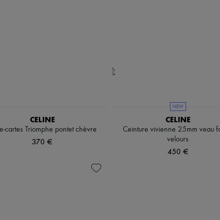
NEW
CELINE
CELINE
te-cartes Triomphe pontet chèvre
Ceinture vivienne 25mm veau f
velours
370 €
450 €