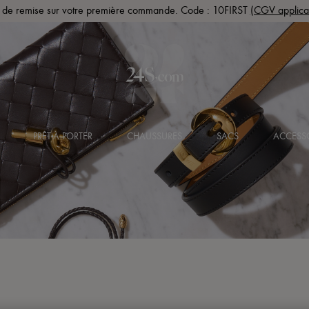
de remise sur votre première commande. Code : 10FIRST
(CGV applica
PRÊT-À-PORTER
CHAUSSURES
SACS
ACCESS