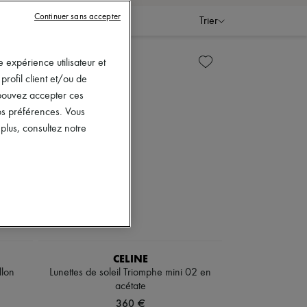
Continuer sans accepter
Trier
 expérience utilisateur et
rofil client et/ou de
s pouvez accepter ces
vos préférences. Vous
lus, consultez notre
CELINE
llon
Lunettes de soleil Triomphe mini 02 en
acétate
360 €