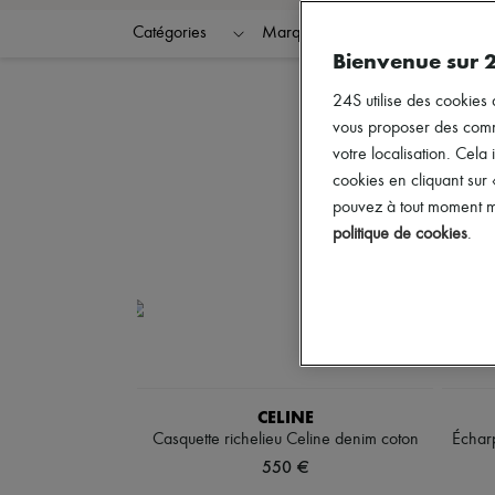
Catégories
Marques
Couleurs
Bienvenue sur 
24S utilise des cookies 
vous proposer des commun
votre localisation. Cela 
cookies en cliquant sur
pouvez à tout moment mo
politique de cookies
.
CELINE
Casquette richelieu Celine denim coton
Écharp
550 €