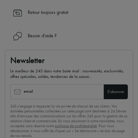
Retour toujours gratuit
Besoin d'aide ?
Newsletter
Le meilleur de 24S dans votre boite mail : nouveautés, exclusivités,
offres spéciales, soldes, tendances de la saison...
email
S'abonner
24S s’engage à respecter la vie privée de chacun de ses clients. Vos
données personnelles collectées sur cette page sont destinées à 24 Sèvres
afin d’envoyer des communications sur les offres 24S pour la gestion de sa
relation client et commerciale. En vous abonnant à notre newsletter, vous
acceptez sans réserve notre
politique de confidentialité
. Pour vous
désabonner, il vous suffit de cliquer sur « Se désinscrire » en bas de page
de nos emails.