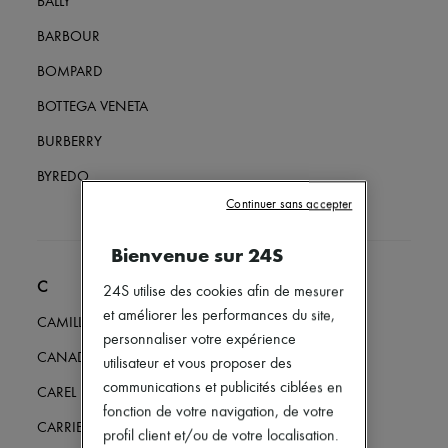
BALLY
Mary Janes
Richelieus & Derbies
BARBOUR
Espadrilles
Sacs
BOMPARD
Tous les produits
Sacs bandoulière
BOTTEGA VENETA
Sacs porté épaule
Sacs porté main
BURBERRY
Paniers
Pochettes
BYREDO
Bagages
Continuer sans accepter
Sacs à dos
Sacs seau
Bienvenue sur 24S
Sacs mini
Best-sellers
C
Accessoires
24S utilise des cookies afin de mesurer
Tous les produits
et améliorer les performances du site,
CAMILLA AND MARC
Lunettes de soleil
personnaliser votre expérience
Ceintures
CANADA GOOSE
utilisateur et vous proposer des
Petite maroquinerie
Écharpes & Foulards
communications et publicités ciblées en
CAREL
Chapeaux
fonction de votre navigation, de votre
Accessoires de Sacs & Porte-clé
CARRIERE FRERES
profil client et/ou de votre localisation.
Accessoires cheveux