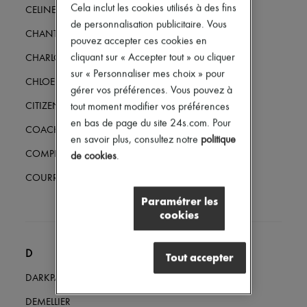
Cela inclut les cookies utilisés à des fins
Tech & Style de vie
CELINE
Gants
de personnalisation publicitaire. Vous
Bijoux
CHANTECAILLE
pouvez accepter ces cookies en
Tous les produits
cliquant sur « Accepter tout » ou cliquer
CHARLOTTE CHESNAIS
Boucles d'oreilles
Colliers
sur « Personnaliser mes choix » pour
CHLOE
Bracelets
gérer vos préférences. Vous pouvez à
Bagues
CITIZENS OF HUMANITY
tout moment modifier vos préférences
Beauté
en bas de page du site 24s.com. Pour
Tous les produits
COACH
Parfums
en savoir plus, consultez notre
politique
Bougies & Parfums d'intérieur
COMPLETEDWORKS
de cookies
.
Maquillage
Soins visage
COURREGES
Soins corps
Paramétrer les
Soins cheveux
cookies
Solaires
Format voyage
Ultimates
D
Tout accepter
DARKPARK
DEMELLIER