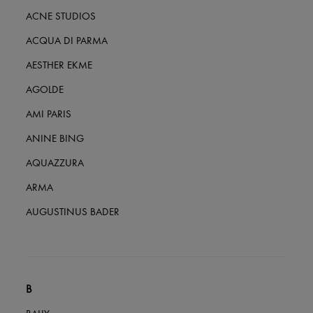
Nouvelles marques
ACNE STUDIOS
Robes
Tops & Chemises
ACQUA DI PARMA
Ensembles
Vestes
AESTHER EKME
Jupes
Plage
AGOLDE
Shorts
AMI PARIS
Denim
Mailles
ANINE BING
Pantalons
Manteaux
AQUAZZURA
Cuir
Tailleurs
ARMA
Sweatshirts
Chaussures
AUGUSTINUS BADER
Tous les produits
Sandales & Mules
Sneakers
Ballerines
Escarpins
Bottes & Bottines
B
Mocassins