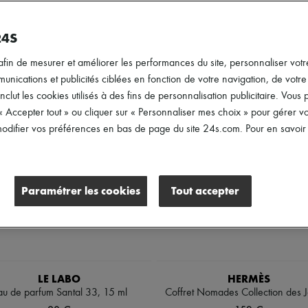
Prix
24S
afin de mesurer et améliorer les performances du site, personnaliser votre
ications et publicités ciblées en fonction de votre navigation, de votre p
inclut les cookies utilisés à des fins de personnalisation publicitaire. Vou
 « Accepter tout » ou cliquer sur « Personnaliser mes choix » pour gérer 
difier vos préférences en bas de page du site 24s.com. Pour en savoir p
Paramétrer les cookies
Tout accepter
LE LABO
HERMÈS
au de parfum Santal 33, 15 ml
Coffret Nomades Collection des J