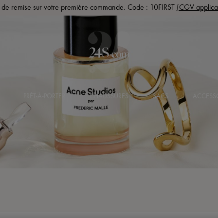
de remise sur votre première commande. Code : 10FIRST
(CGV applica
PRÊT-À-PORTER
CHAUSSURES
SACS
ACCESS