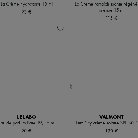
La Crème hydratante 15 ml
La Crème rafraîchissante régéné
intense 15 ml
93 €
115 €
LE LABO
VALMONT
Eau de parfum Baie 19, 15 ml
LumiCity crème solaire SPF 50, 
90 €
190 €