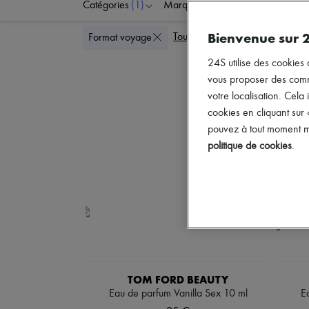
Catégories
(1)
Marques
Couleurs
Bienvenue sur 
Tout supprimer
Format voyage
24S utilise des cookies 
vous proposer des commun
votre localisation. Cela 
cookies en cliquant sur
pouvez à tout moment mo
politique de cookies
.
TOM FORD BEAUTY
Eau de parfum Vanilla Sex 10 ml
E