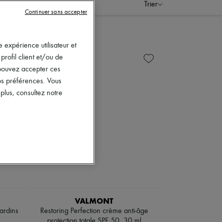
Trier
Continuer sans accepter
 expérience utilisateur et
rofil client et/ou de
s pouvez accepter ces
vos préférences. Vous
lus, consultez notre
VALMONT
ardins
Restoring Perfection crème anti-âge
protection totale SPF 50, 30 ml