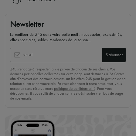
Besoin d'aide ?
Newsletter
Le meilleur de 24S dans votre boite mail : nouveautés, exclusivités,
offres spéciales, soldes, tendances de la saison...
email
S'abonner
24S s’engage à respecter la vie privée de chacun de ses clients. Vos
données personnelles collectées sur cette page sont destinées à 24 Sèvres
afin d’envoyer des communications sur les offres 24S pour la gestion de sa
relation client et commerciale. En vous abonnant à notre newsletter, vous
acceptez sans réserve notre
politique de confidentialité
. Pour vous
désabonner, il vous suffit de cliquer sur « Se désinscrire » en bas de page
de nos emails.