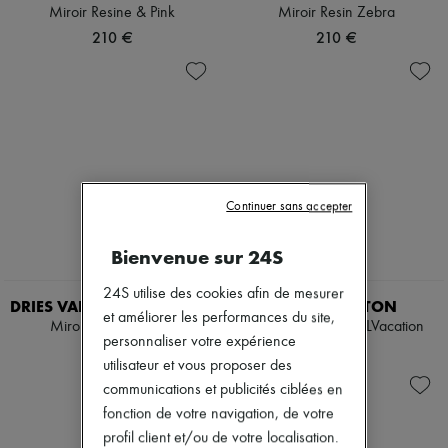
Chapeaux
Miroir Resine & Pink
Miroir Resin Zebra
Accessoires de Sacs & Porte-clé
210 €
210 €
Accessoires cheveux
Tech & Style de vie
Gants
Bijoux
Tous les produits
Boucles d'oreilles
Colliers
Bracelets
Bagues
Continuer sans accepter
Beauté
Tous les produits
Parfums
Bienvenue sur 24S
Bougies & Parfums d'intérieur
EXCLUSIVITÉ
Maquillage
24S utilise des cookies afin de mesurer
DRIES VAN NOTEN BEAUTY
LOUIS VUITTON
Soins visage
et améliorer les performances du site,
Miroir Bleu & Tartan
Serviette de plage LVacation
Soins corps
personnaliser votre expérience
Soins cheveux
210 €
410 €
utilisateur et vous proposer des
Solaires
Format voyage
communications et publicités ciblées en
Ultimates
fonction de votre navigation, de votre
profil client et/ou de votre localisation.