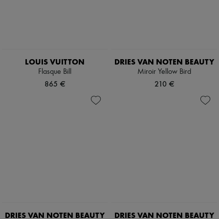
Bottes & Bottines
Mocassins
Mary Janes
Richelieus & Derbies
Espadrilles
Sacs
LOUIS VUITTON
DRIES VAN NOTEN BEAUTY
Tous les produits
Flasque Bill
Miroir Yellow Bird
Sacs bandoulière
Sacs porté épaule
865 €
210 €
Sacs porté main
Paniers
Pochettes
Bagages
Sacs à dos
Sacs seau
Sacs mini
Best-sellers
Accessoires
Tous les produits
Lunettes de soleil
Ceintures
Petite maroquinerie
Écharpes & Foulards
DRIES VAN NOTEN BEAUTY
DRIES VAN NOTEN BEAUTY