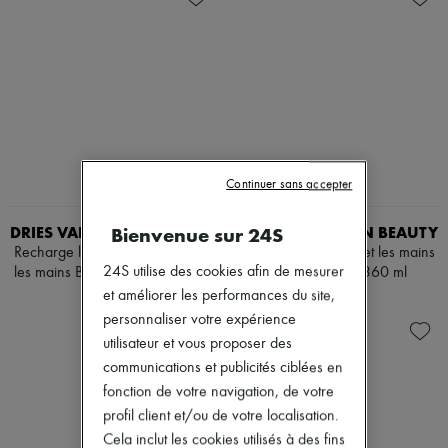
Continuer sans accepter
Bienvenue sur 24S
DRIES VAN NOTEN BEAUTY
DRIES VAN NOTEN BEAUTY
Recharge lotion pour le corps et
Lotion pour le corps et les mains
24S utilise des cookies afin de mesurer
les mains Basil & Hinoki 400 ml
Pepper & Rose 360 ml
et améliorer les performances du site,
70 €
90 €
personnaliser votre expérience
utilisateur et vous proposer des
communications et publicités ciblées en
fonction de votre navigation, de votre
profil client et/ou de votre localisation.
Cela inclut les cookies utilisés à des fins