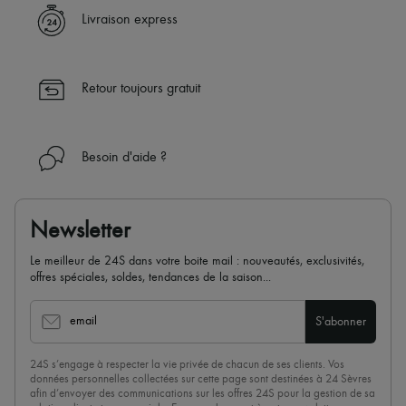
Livraison express
Retour toujours gratuit
Besoin d'aide ?
Newsletter
Le meilleur de 24S dans votre boite mail : nouveautés, exclusivités,
offres spéciales, soldes, tendances de la saison...
email
S'abonner
24S s’engage à respecter la vie privée de chacun de ses clients. Vos
données personnelles collectées sur cette page sont destinées à 24 Sèvres
afin d’envoyer des communications sur les offres 24S pour la gestion de sa