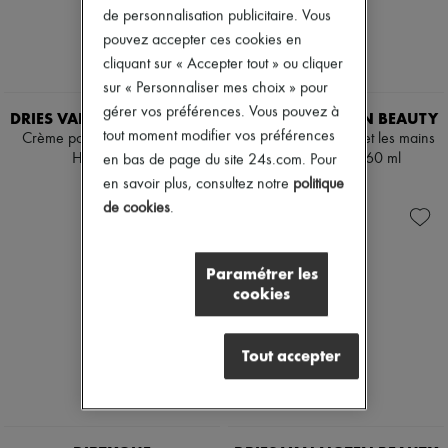
de personnalisation publicitaire. Vous
pouvez accepter ces cookies en
cliquant sur « Accepter tout » ou cliquer
sur « Personnaliser mes choix » pour
gérer vos préférences. Vous pouvez à
DRIES VAN NOTEN BEAUTY
DRIES VAN NOTEN BEAUTY
tout moment modifier vos préférences
Crème pour les mains Basil &
Lotion pour le corps et les mains
Hinoki 40 ml
Amber & Silk 360 ml
en bas de page du site 24s.com. Pour
45 €
90 €
en savoir plus, consultez notre
politique
de cookies
.
Paramétrer les
cookies
Tout accepter