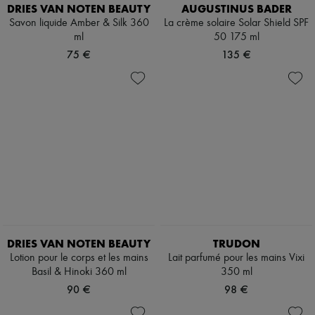
Chapeaux
DRIES VAN NOTEN BEAUTY
AUGUSTINUS BADER
Accessoires de Sacs & Porte-clé
Savon liquide Amber & Silk 360
La crème solaire Solar Shield SPF
Accessoires cheveux
ml
50 175 ml
Tech & Style de vie
75 €
135 €
Gants
Bijoux
Tous les produits
Boucles d'oreilles
Colliers
Bracelets
Bagues
Beauté
Tous les produits
Parfums
Bougies & Parfums d'intérieur
Maquillage
Soins visage
Soins corps
DRIES VAN NOTEN BEAUTY
TRUDON
Soins cheveux
Solaires
Lotion pour le corps et les mains
Lait parfumé pour les mains Vixi
Format voyage
Basil & Hinoki 360 ml
350 ml
Ultimates
90 €
98 €