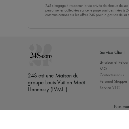
24S s’engage à respecter la vie privée de chacun de ses 
personnelles collectées sur cette page sont destinées à 2
communications sur les offres 24S pour la gestion de sa re
commerciale. En vous abonnant à notre newsletter, vous 
politique de confidentialité
. Pour vous désabonner, il vous
désinscrire » en bas de page de nos emails.
Service Client
Livraison et Retour
FAQ
24S est une Maison du
Contactez-nous
Personal Shopper
groupe Louis Vuitton Moët
Service V.I.C.
Hennessy (LVMH)
.
Nos mar