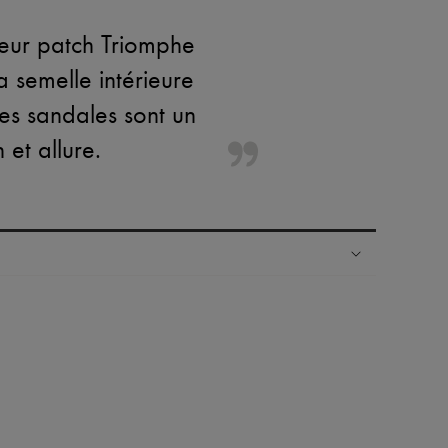
leur patch Triomphe
la semelle intérieure
ces sandales sont un
 et allure.
ress dans plus de 100 pays
es retours sont toujours offerts
rsonal shoppers et d’un service client 24h/24
maison du groupe LVMH