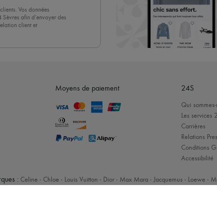
clients. Vos données
4 Sèvres afin d’envoyer des
lation client et
acceptez sans réserve notre
 suffit de cliquer sur « Se
Moyens de paiement
24S
Qui sommes-
Les services 
Carrières
Relations Pres
Conditions G
Accessibilité
ques :
Celine
-
Chloe
-
Louis Vuitton
-
Dior
-
Max Mara
-
Jacquemus
-
Loewe
-
M
Mentions légales
-
Cookies