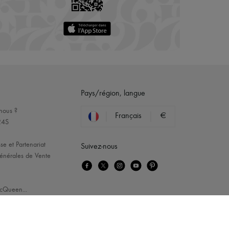
Pays/région, langue
nous ?
Français
€
24S
se et Partenariat
Suivez-nous
énérales de Vente
cQueen
...