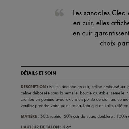
Les sandales Clea 
en cuir, elles affic
en cuir garantissen
choix parf
DÉTAILS ET SOIN
DESCRIPTION
:
Patch Triomphe en cuir
,
celine embossé sur le
celine débossée sous la semelle
,
boucle ajustable
,
semelle in
crantée en gomme avec texture en pointe de diaman
,
ce mo
veuillez prendre votre pointure ha
,
fabriqué en italie
,
référe
MATIÈRE
: 50% raphia, 50% cuir de veau, doublure : 100% 
HAUTEUR DE TALON
: 4 cm