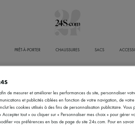
PRÊT-À-PORTER
CHAUSSURES
SACS
ACCESS
24S
afin de mesurer et améliorer les performances du site, personnaliser votre
ications et publicités ciblées en fonction de votre navigation, de votre p
inclut les cookies utilisés à des fins de personnalisation publicitaire. Vou
 « Accepter tout » ou cliquer sur « Personnaliser mes choix » pour gérer 
difier vos préférences en bas de page du site 24s.com. Pour en savoir p