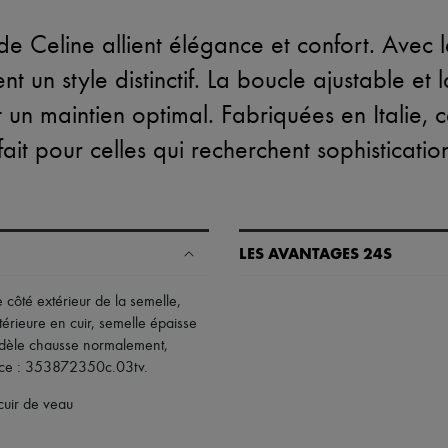
de Celine allient élégance et confort. Avec 
hent un style distinctif. La boucle ajustable et 
t un maintien optimal. Fabriquées en Italie, 
ait pour celles qui recherchent sophistication
LES AVANTAGES 24S
Un shopping en toute sérénité
 côté extérieur de la semelle
,
térieure en cuir
,
semelle épaisse
✓ Bénéficiez de la livraison exp
dèle chausse normalement,
✓ Soyez libre de changer d’avis, l
nce : 353872350c.03tv
.
✓ Profitez des conseils de nos pe
✓
En savoir plus sur 24S, une 
cuir de veau