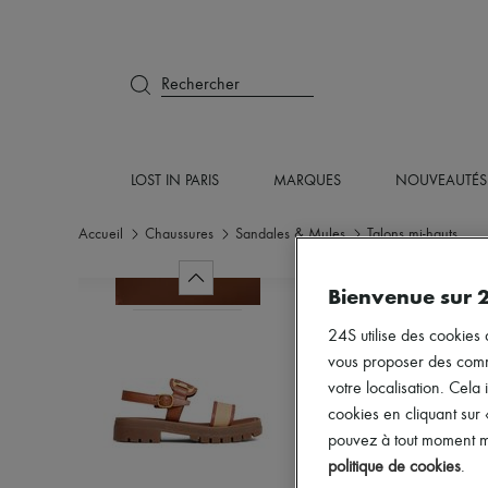
Rechercher
LOST IN PARIS
MARQUES
NOUVEAUTÉS
Accueil
Chaussures
Sandales & Mules
Talons mi-hauts
Bienvenue sur 
24S utilise des cookies 
vous proposer des commun
votre localisation. Cela 
cookies en cliquant sur
pouvez à tout moment mo
politique de cookies
.