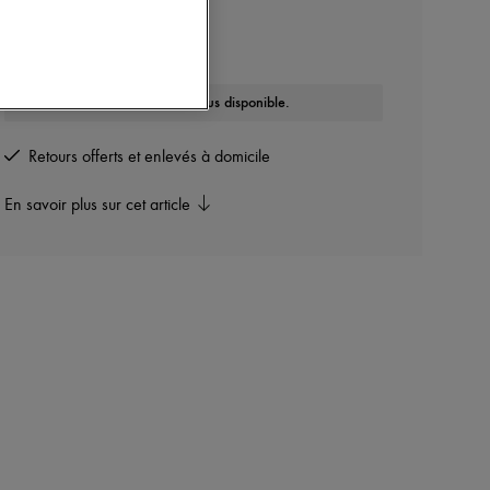
CELINE
Sandales Clea Triomphe
Cet article n'est plus disponible.
Retours offerts et enlevés à domicile
En savoir plus sur cet article