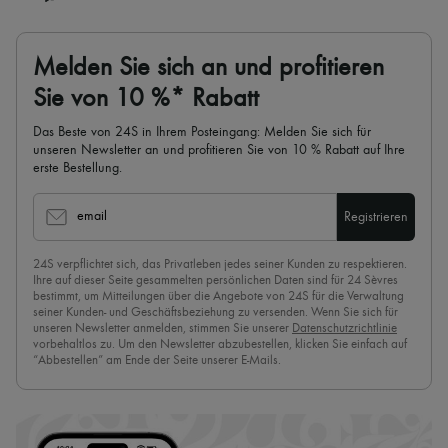
Melden Sie sich an und profitieren
Sie von 10 %* Rabatt
Das Beste von 24S in Ihrem Posteingang: Melden Sie sich für
unseren Newsletter an und profitieren Sie von 10 % Rabatt auf Ihre
erste Bestellung.
email
Registrieren
24S verpflichtet sich, das Privatleben jedes seiner Kunden zu respektieren.
Ihre auf dieser Seite gesammelten persönlichen Daten sind für 24 Sèvres
bestimmt, um Mitteilungen über die Angebote von 24S für die Verwaltung
seiner Kunden- und Geschäftsbeziehung zu versenden. Wenn Sie sich für
unseren Newsletter anmelden, stimmen Sie unserer
Datenschutzrichtlinie
vorbehaltlos zu. Um den Newsletter abzubestellen, klicken Sie einfach auf
“Abbestellen” am Ende der Seite unserer E-Mails.