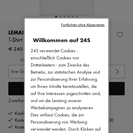
Zimmermann
Neuheiten
Bekleidung
Alle Produkte
Neue Marken
Fortfahren ohne Akzeptieren
Kleider
LEMAIRE
Oberteile
Willkommen auf 24S
T-Shirt mit Schal
Sets
Jacken
€ 240
24S verwendet Cookies -
Röcke
einschließlich Cookies von
Strandkleidung
Gröβentabelle ansehen
Shorts
Drittanbietern - zum Zwecke des
Denim
Ihre Gröβe auswählen
Betriebs, zur statistischen Analyse und
Strickwaren
zur Personalisierung Ihrer Erfahrung,
Hosen
um Ihnen Inhalte bereitzustellen, die
Mäntel
In den Warenkorb
Leder
auf Ihre Interessen zugeschnitten sind,
Anzüge
Zustellung ab
Dienstag, 11. August
und um die Leistung unserer
Sweatshirts
Werbekampagnen zu analysieren.
Schuhe
Kaufen Sie jetzt und bezahlen Sie später.
Dies umfasst Cookies, die zur
Alle Produkte
Kostenlose Lieferung ab einem Bestellwert von € 200
Sandalen
Personalisierung von Werbung
Turnschuhe
Kostenlose Rücksendung und Abholung zu Hause
verwendet werden. Durch Klicken auf
Ballerinas