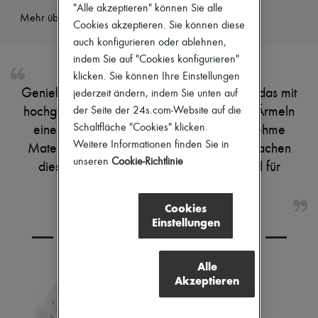
"Alle akzeptieren" können Sie alle
Pumps
Mehr über dieses Produkt erfahren
Stiefel & Stiefeletten
Cookies akzeptieren. Sie können diese
Mokassins
auch konfigurieren oder ablehnen,
Mary Janes
indem Sie auf "Cookies konfigurieren"
Derbys & Oxfords
klicken. Sie können Ihre Einstellungen
Espadrilles
Genieße das T-Shirt mit Schal von Lemaire, das mit
Taschen
jederzeit ändern, indem Sie unten auf
Alle Produkte
hochgeschlossenem Ausschnitt und kurzen Ärmeln
der Seite der 24s.com-Website auf die
Crossover-Taschen
Schaltfläche "Cookies" klicken.
einen eleganten Look schafft. Das angenehme
Schultertaschen
Weitere Informationen finden Sie in
Handtaschen
Material und das raffinierte Schal-Detail machen
Körbe
unseren
Cookie-Richtlinie
dieses Top vielseitig kombinierbar – ideal für
Täschchen
moderne Outfits.
Gepäck
Rucksäcke
Cookies
Bucket-Bag
Einstellungen
Mini-Taschen
KOMBINIEREN SIE DEN ARTIKEL MIT
Bestsellers
Accessoires
Alle
Alle Produkte
Akzeptieren
Sonnenbrillen
Gürtel
Kleine Lederwaren