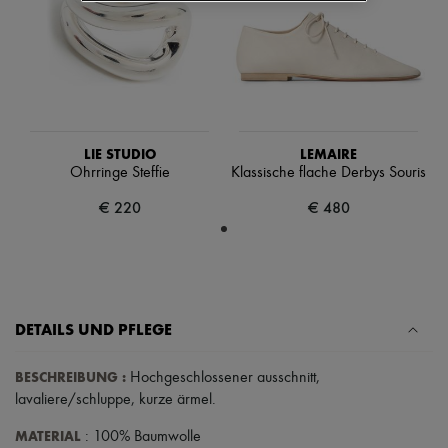
Schals
Hüte
Taschenschmuck und Schlüsselanhänger
Haar-Accessoires
High-Tech & Lifestyle-Zubehör
Handschuhe
Schmuck
Alle Produkte
LIE STUDIO
LEMAIRE
Ohrringe
Ohrringe Steffie
Klassische flache Derbys Souris
Halsketten
Armbänder
€ 220
€ 480
Ringe
Beauty
Alle Produkte
Parfums
Kerzen & Raumdüfte
Make-up
DETAILS UND PFLEGE
Gesichtspflege
Körperpflege
Haarpflege
BESCHREIBUNG
:
Hochgeschlossener ausschnitt
,
Sonnenschutz
lavaliere/schluppe
,
kurze ärmel
.
Mini- und Reiseformate
Ultimates
MATERIAL
: 100% Baumwolle