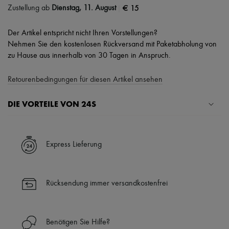
|
€ 15
Zustellung ab
Dienstag, 11. August
Der Artikel entspricht nicht Ihren Vorstellungen?
Nehmen Sie den kostenlosen Rückversand mit Paketabholung von
zu Hause aus innerhalb von 30 Tagen in Anspruch.
Retourenbedingungen für diesen Artikel ansehen
DIE VORTEILE VON 24S
Ihre Vorteile
✓ Expresslieferung in über 100 Ländern
Express Lieferung
✓ Kostenlose Retouren
✓ Professionelle Beratung von unseren Personal Shoppers rund um
die Uhr (24h/24)
Rücksendung immer versandkostenfrei
✓
Mehr erfahren über 24S, ein Haus aus der LVMH-Gruppe
Benötigen Sie Hilfe?