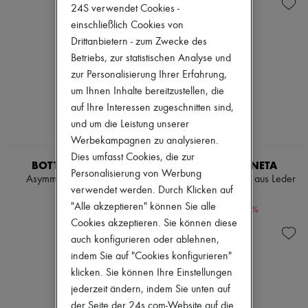
Andiamo
Zimmermann
24S verwendet Cookies -
Cassette
Neuheiten
einschließlich Cookies von
Hop
Bekleidung
Drittanbietern - zum Zwecke des
Jodie
Alle Produkte
Bademode
Neue Marken
Betriebs, zur statistischen Analyse und
Mäntel & Jacken
Kleider
zur Personalisierung Ihrer Erfahrung,
Kleider & Röcke
Oberteile
um Ihnen Inhalte bereitzustellen, die
Strickwaren
Sets
Leder
auf Ihre Interessen zugeschnitten sind,
Jacken
Hosen
Röcke
und um die Leistung unserer
Oberteile
Strandkleidung
Werbekampagnen zu analysieren.
Stiefel & Stiefeletten
Shorts
Dies umfasst Cookies, die zur
Pumps
Denim
BOTTEGA VENETA
BOTTEGA VENETA
Mokassins
Personalisierung von Werbung
Strickwaren
Asymmetrisches Kleid in
Geprägter Midirock aus Leder
Sandalen
Hosen
verwendet werden. Durch Klicken auf
lammleder
€ 1.292
Turnschuhe
Mäntel
"Alle akzeptieren" können Sie alle
€ 4.700
-
60
%
€ 3.230
Leder
Cookies akzeptieren. Sie können diese
Anzüge
auch konfigurieren oder ablehnen,
Sweatshirts
Schuhe
indem Sie auf "Cookies konfigurieren"
Alle Produkte
klicken. Sie können Ihre Einstellungen
Sandalen
jederzeit ändern, indem Sie unten auf
Turnschuhe
der Seite der 24s.com-Website auf die
Ballerinas