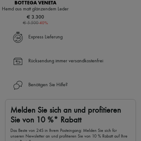
Schals
BOTTEGA VENETA
Hüte
Hemd aus matt glänzendem Leder
Taschenschmuck und Schlüsselanhänger
€ 3.300
Haar-Accessoires
-
40
%
€ 5.500
High-Tech & Lifestyle-Zubehör
Handschuhe
Express Lieferung
Schmuck
Alle Produkte
Ohrringe
Halsketten
Rücksendung immer versandkostenfrei
Armbänder
Ringe
Beauty
Alle Produkte
Benötigen Sie Hilfe?
Parfums
Kerzen & Raumdüfte
Make-up
Gesichtspflege
Melden Sie sich an und profitieren
Körperpflege
Haarpflege
Sie von 10 %* Rabatt
Sonnenschutz
Mini- und Reiseformate
Das Beste von 24S in Ihrem Posteingang: Melden Sie sich für
Ultimates
unseren Newsletter an und profitieren Sie von 10 % Rabatt auf Ihre