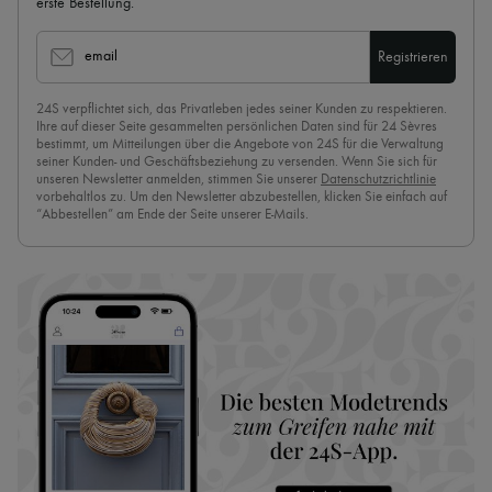
erste Bestellung.
email
Registrieren
24S verpflichtet sich, das Privatleben jedes seiner Kunden zu respektieren.
Ihre auf dieser Seite gesammelten persönlichen Daten sind für 24 Sèvres
bestimmt, um Mitteilungen über die Angebote von 24S für die Verwaltung
seiner Kunden- und Geschäftsbeziehung zu versenden. Wenn Sie sich für
unseren Newsletter anmelden, stimmen Sie unserer
Datenschutzrichtlinie
vorbehaltlos zu. Um den Newsletter abzubestellen, klicken Sie einfach auf
“Abbestellen” am Ende der Seite unserer E-Mails.