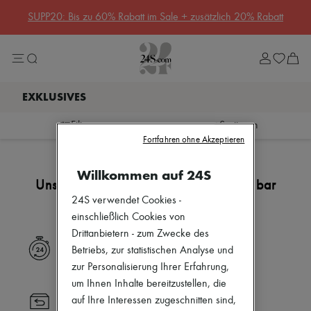
SUPP20: Bis zu 60% Rabatt im Sale + zusätzlich 20% Rabatt
Sale
Lost in Paris
Auswahl Rive Gauche
Auswahl Rive Droite
Designer
Weitere Designer
Neue Marken
Filtern
Sortieren
Acne Studios
Fortfahren ohne Akzeptieren
Accessoires
Crossover-Taschen
Bottega Veneta
Taschen
Handtaschen
Celine
Bekleidung
Willkommen auf 24S
Chloé
Unsere Auswahl ist noch nicht verfügbar
Coach
Dior
24S verwendet Cookies -
Eres
einschließlich Cookies von
Isabel Marant
Drittanbietern - zum Zwecke des
Khaite
Express Lieferung
Betriebs, zur statistischen Analyse und
Loewe
Louis Vuitton
zur Personalisierung Ihrer Erfahrung,
Miu Miu
um Ihnen Inhalte bereitzustellen, die
Soeur
auf Ihre Interessen zugeschnitten sind,
Rücksendung immer versandkostenfrei
The Row