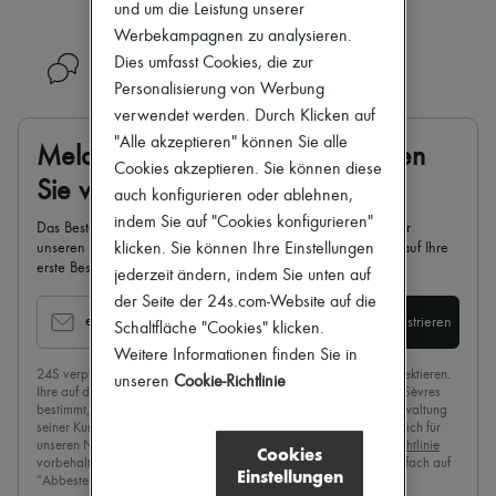
und um die Leistung unserer
Zimmermann
Neuheiten
Werbekampagnen zu analysieren.
Bekleidung
Dies umfasst Cookies, die zur
Benötigen Sie Hilfe?
Alle Produkte
Personalisierung von Werbung
Neue Marken
Kleider
verwendet werden. Durch Klicken auf
Oberteile
"Alle akzeptieren" können Sie alle
Melden Sie sich an und profitieren
Sets
Cookies akzeptieren. Sie können diese
Jacken
Sie von 10 %* Rabatt
auch konfigurieren oder ablehnen,
Röcke
Strandkleidung
indem Sie auf "Cookies konfigurieren"
Das Beste von 24S in Ihrem Posteingang: Melden Sie sich für
Shorts
klicken. Sie können Ihre Einstellungen
unseren Newsletter an und profitieren Sie von 10 % Rabatt auf Ihre
Denim
erste Bestellung.
jederzeit ändern, indem Sie unten auf
Strickwaren
der Seite der 24s.com-Website auf die
Hosen
email
Registrieren
Mäntel
Schaltfläche "Cookies" klicken.
Leder
Weitere Informationen finden Sie in
Anzüge
24S verpflichtet sich, das Privatleben jedes seiner Kunden zu respektieren.
unseren
Cookie-Richtlinie
Sweatshirts
Ihre auf dieser Seite gesammelten persönlichen Daten sind für 24 Sèvres
Schuhe
bestimmt, um Mitteilungen über die Angebote von 24S für die Verwaltung
seiner Kunden- und Geschäftsbeziehung zu versenden. Wenn Sie sich für
Alle Produkte
unseren Newsletter anmelden, stimmen Sie unserer
Datenschutzrichtlinie
Sandalen
Cookies
vorbehaltlos zu. Um den Newsletter abzubestellen, klicken Sie einfach auf
Turnschuhe
Einstellungen
“Abbestellen” am Ende der Seite unserer E-Mails.
Ballerinas