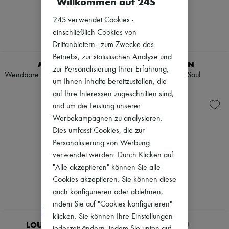
Willkommen auf 24S
Tweedjacken
Stiefel & Stiefeletten
Kleider & Röcke
Mokassins
24S verwendet Cookies -
Jacken
Mary Janes
einschließlich Cookies von
Jeans
Derbys & Oxfords
Drittanbietern - zum Zwecke des
Gerade Jeans
Espadrilles
Weite Jeans
Betriebs, zur statistischen Analyse und
Taschen
MONCLER
NILI LOTAN
Westen
Alle Produkte
zur Personalisierung Ihrer Erfahrung,
Kaschmir
Wendbare Bomberjacke Blageon
Bomberjacke Saul
Crossover-Taschen
um Ihnen Inhalte bereitzustellen, die
Grobstrick
Schultertaschen
€ 1.290
€ 1.150
Pullover mit Polokragen
auf Ihre Interessen zugeschnitten sind,
Handtaschen
Pullover mit Rundhalsausschnitt
Körbe
und um die Leistung unserer
Ärmellose Pullover
Täschchen
Werbekampagnen zu analysieren.
Pullover mit Rollkragen
Gepäck
Dies umfasst Cookies, die zur
Pullover mit V-Ausschnitt
Rucksäcke
Jacken & Mäntel
Personalisierung von Werbung
Bucket-Bag
Hosen & Shorts
Mini-Taschen
verwendet werden. Durch Klicken auf
Cropped Hosen
Bestsellers
"Alle akzeptieren" können Sie alle
Gerade Hosen
Accessoires
Cookies akzeptieren. Sie können diese
Weite Hosen
Alle Produkte
Lange Röcke
auch konfigurieren oder ablehnen,
Sonnenbrillen
Midiröcke
Gürtel
indem Sie auf "Cookies konfigurieren"
Kurze Röcke
Kleine Lederwaren
EXKLUSIVITÄT
klicken. Sie können Ihre Einstellungen
Kapuzenpullover
Schals
LOUIS VUITTON
MIU MIU
jederzeit ändern, indem Sie unten auf