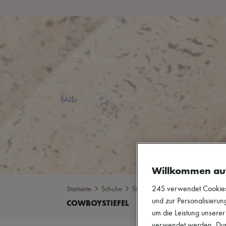
Suchen
SALE
LOST IN PARIS
DESIGNER
NEU
Willkommen au
24S verwendet Cookies -
Startseite
Schuhe
Stiefel & Stiefeletten
Cowboysti
und zur Personalisierung
um die Leistung unsere
verwendet werden. Durc