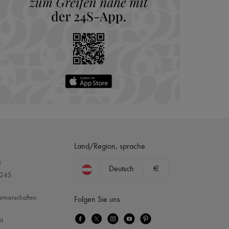
Land/Region, sprache
?
Deutsch
€
 24S
rtnerschaften
Folgen Sie uns
it