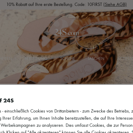
10% Rabatt auf Ihre erste Bestellung. Code: 10FIRST
(Siehe AGB)
HEITEN
BEKLEIDUNG
SCHUHE
TASCHEN
ACCESSO
f 24S
 einschließlich Cookies von Drittanbietern - zum Zwecke des Betriebs, zu
efel
 Ihrer Erfahrung, um Ihnen Inhalte bereitzustellen, die auf Ihre Interess
r Werbekampagnen zu analysieren. Dies umfasst Cookies, die zur Perso
h Klicken auf "Alle akzeptieren" können Sie alle Cookies akzeptieren.