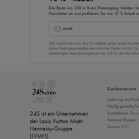
Das Beste von 24S in Ihrem Posteingang: Melden Sie
Newsletter an und profitieren Sie von 10 % Rabatt auf
email
24S verpflichtet sich, das Privatleben jedes seiner Kunden
dieser Seite gesammelten persönlichen Daten sind für 24
Mitteilungen über die Angebote von 24S für die Verwaltu
Geschäftsbeziehung zu versenden. Wenn Sie sich für uns
stimmen Sie unserer
Datenschutzrichtlinie
vorbehaltlos zu
abzubestellen, klicken Sie einfach auf “Abbestellen” am E
Mails.
Kundenservice
Lieferung und Rü
Häufig gestellte F
24S ist ein Unternehmen
Kontaktieren Sie u
Personal Shopper
der Louis Vuitton Moët
Service V.I.C.
Hennessy-Gruppe
(LVMH)
.