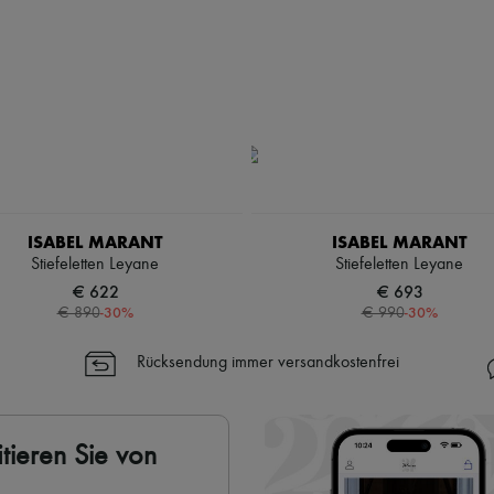
ISABEL MARANT
ISABEL MARANT
Stiefeletten Leyane
Stiefeletten Leyane
€ 622
€ 693
-
30
%
-
30
%
€ 890
€ 990
Rücksendung immer versandkostenfrei
tieren Sie von