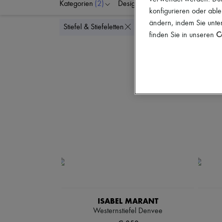
Kategorien
(2)
Designer
Farben
S
konfigurieren oder able
ändern, indem Sie unten
Alle lö
Stiefel & Stiefeletten
Cowboystiefel
finden Sie in unseren
Co
ISABEL MARANT
Westernstiefel Denvee