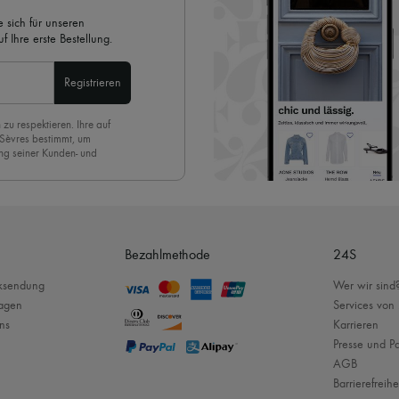
 sich für unseren
 Ihre erste Bestellung.
Registrieren
 zu respektieren. Ihre auf
 Sèvres bestimmt, um
ng seiner Kunden- und
eren Newsletter anmelden,
. Um den Newsletter
nde der Seite unserer E-
Bezahlmethode
24S
cksendung
Wer wir sind
ragen
Services von
ns
Karrieren
Presse und Pa
AGB
Barrierefreihe