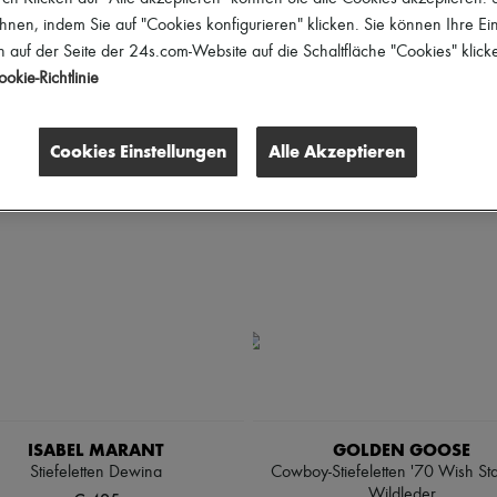
chuhgrößen
Preis
Rabatte
hnen, indem Sie auf "Cookies konfigurieren" klicken. Sie können Ihre Ein
 auf der Seite der 24s.com-Website auf die Schaltfläche "Cookies" klick
schen
okie-Richtlinie
Cookies Einstellungen
Alle Akzeptieren
ISABEL MARANT
GOLDEN GOOSE
Stiefeletten Dewina
Cowboy-Stiefeletten '70 Wish St
Wildleder