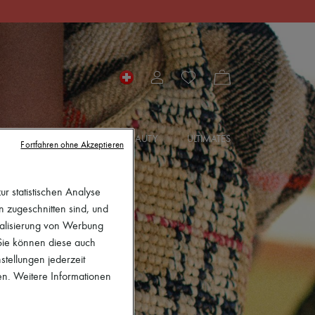
IRES
SCHMUCK
BEAUTY
ULTIMATES
Fortfahren ohne Akzeptieren
r statistischen Analyse
en zugeschnitten sind, und
nalisierung von Werbung
 Sie können diese auch
stellungen jederzeit
en. Weitere Informationen