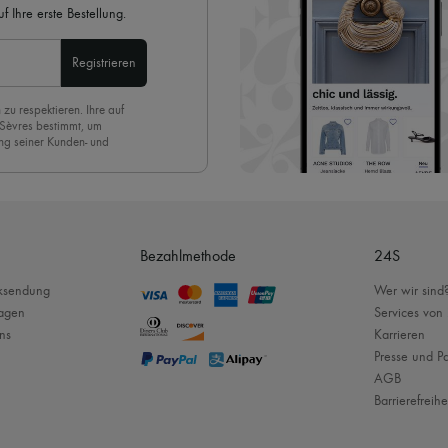
 Ihre erste Bestellung.
Registrieren
 zu respektieren. Ihre auf
 Sèvres bestimmt, um
ng seiner Kunden- und
eren Newsletter anmelden,
. Um den Newsletter
nde der Seite unserer E-
Bezahlmethode
24S
cksendung
Wer wir sind
ragen
Services von
ns
Karrieren
Presse und Pa
AGB
Barrierefreihe