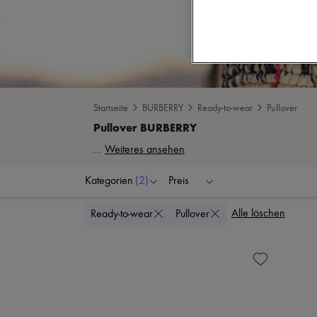
Startseite
BURBERRY
Ready-to-wear
Pullover
...
Weiteres ansehen
Kategorien
(2)
Preis
Alle löschen
Ready-to-wear
Pullover