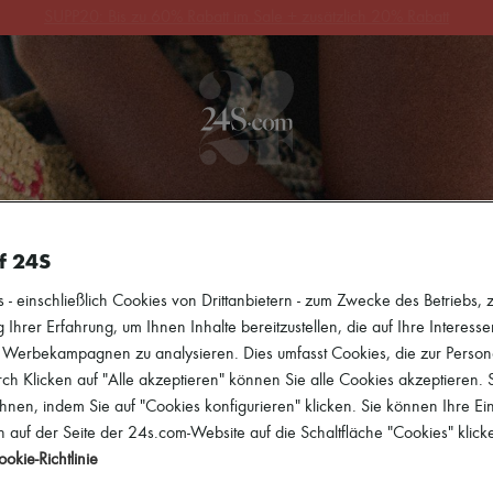
10% Rabatt auf Ihre erste Bestellung. Code: 10FIRST
(Siehe AGB)
HEITEN
BEKLEIDUNG
SCHUHE
TASCHEN
ACCESSO
f 24S
 einschließlich Cookies von Drittanbietern - zum Zwecke des Betriebs, zu
 Ihrer Erfahrung, um Ihnen Inhalte bereitzustellen, die auf Ihre Interess
r Werbekampagnen zu analysieren. Dies umfasst Cookies, die zur Perso
h Klicken auf "Alle akzeptieren" können Sie alle Cookies akzeptieren.
hnen, indem Sie auf "Cookies konfigurieren" klicken. Sie können Ihre Ein
 auf der Seite der 24s.com-Website auf die Schaltfläche "Cookies" klick
okie-Richtlinie