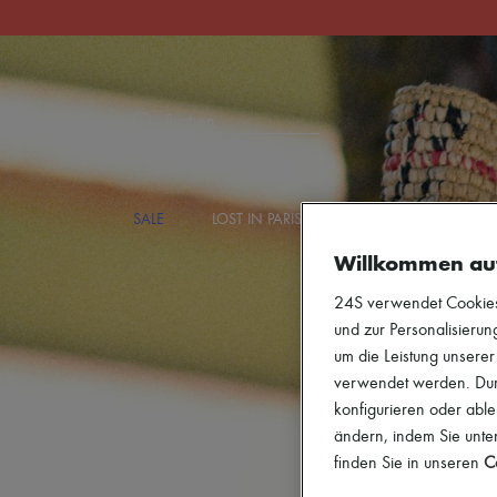
Suchen
SALE
LOST IN PARIS
DESIGNER
NEU
Willkommen au
24S verwendet Cookies -
und zur Personalisierung
um die Leistung unsere
verwendet werden. Durc
konfigurieren oder able
ändern, indem Sie unten
finden Sie in unseren
Co