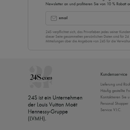
Newsletter an und profitieren Sie von 10 % Rabatt auf
email
24S verpflichtet sich, das Privatleben jedes seiner Kunden
dieser Seite gesammelten persönlichen Daten sind für 24
Mitteilungen über die Angebote von 24S für die Verwaltu
Geschäftsbeziehung zu versenden. Wenn Sie sich für uns
stimmen Sie unserer
Datenschutzrichtlinie
vorbehaltlos zu
abzubestellen, klicken Sie einfach auf “Abbestellen” am E
Mails.
Kundenservice
Lieferung und Rü
Häufig gestellte F
24S ist ein Unternehmen
Kontaktieren Sie u
Personal Shopper
der Louis Vuitton Moët
Service V.I.C.
Hennessy-Gruppe
(LVMH)
.