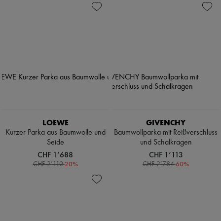
LOEWE
GIVENCHY
Kurzer Parka aus Baumwolle und
Baumwollparka mit Reißverschluss
Seide
und Schalkragen
CHF 1’688
CHF 1’113
-
20
%
-
60
%
CHF 2’110
CHF 2’784