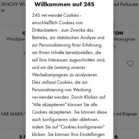
Willkommen auf 24S
Tweedjacken
Pumps
Kleider & Röcke
Stiefel & Stiefeletten
24S verwendet Cookies -
Jacken
Mokassins
Jeans
Mary Janes
einschließlich Cookies von
EXKLUSIVITÄT
Gerade Jeans
Derbys & Oxfords
Drittanbietern - zum Zwecke des
GIVENCHY
LOUIS VUITTON
Weite Jeans
Espadrilles
Betriebs, zur statistischen Analyse und
Westen
Windabweisender Mantel mit
Oversized Parka mit Monogram
Taschen
Kaschmir
zur Personalisierung Ihrer Erfahrung,
Kapuze
Alle Produkte
CHF 2’930
Grobstrick
Crossover-Taschen
um Ihnen Inhalte bereitzustellen, die
CHF 2’784
Pullover mit Polokragen
Schultertaschen
auf Ihre Interessen zugeschnitten sind,
Pullover mit Rundhalsausschnitt
Handtaschen
und um die Leistung unserer
Ärmellose Pullover
Körbe
Pullover mit Rollkragen
Werbekampagnen zu analysieren.
Täschchen
Pullover mit V-Ausschnitt
Gepäck
Dies umfasst Cookies, die zur
Jacken & Mäntel
Rucksäcke
Personalisierung von Werbung
Hosen & Shorts
Bucket-Bag
verwendet werden. Durch Klicken auf
Cropped Hosen
Mini-Taschen
Gerade Hosen
"Alle akzeptieren" können Sie alle
Bestsellers
Weite Hosen
Accessoires
Cookies akzeptieren. Sie können diese
Lange Röcke
Alle Produkte
auch konfigurieren oder ablehnen,
Midiröcke
Sonnenbrillen
indem Sie auf "Cookies konfigurieren"
Kurze Röcke
Gürtel
Kapuzenpullover
klicken. Sie können Ihre Einstellungen
Kleine Lederwaren
S MAX MARA
MAX MARA