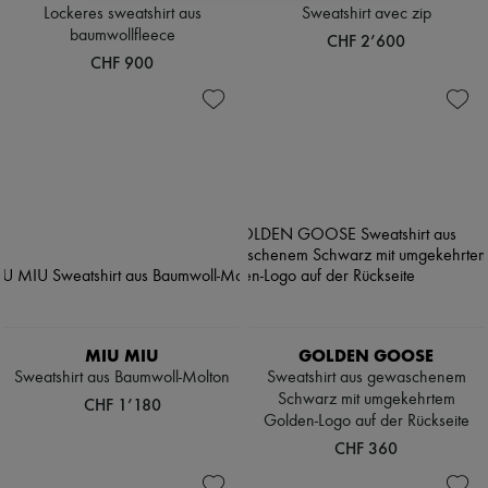
Sweatshirt
Schals
Lockeres sweatshirt aus
Sweatshirt avec zip
Blusen
Hüte
baumwollfleece
CHF 2’600
Crop-Tops
Taschenschmuck und Schlüsselanhänger
CHF 900
T-Shirt mit Logo
Haar-Accessoires
Langärmlige
High-Tech & Lifestyle-Zubehör
Hemden
Handschuhe
Kurzärmlige
Schmuck
T-shirts
Alle Produkte
Tanktops und Hemdchen
Ohrringe
Halsketten
Armbänder
Ringe
Beauty
Alle Produkte
Parfums
Kerzen & Raumdüfte
Make-up
MIU MIU
GOLDEN GOOSE
Gesichtspflege
Sweatshirt aus Baumwoll-Molton
Sweatshirt aus gewaschenem
Körperpflege
Haarpflege
Schwarz mit umgekehrtem
CHF 1’180
Sonnenschutz
Golden-Logo auf der Rückseite
Mini- und Reiseformate
CHF 360
Ultimates