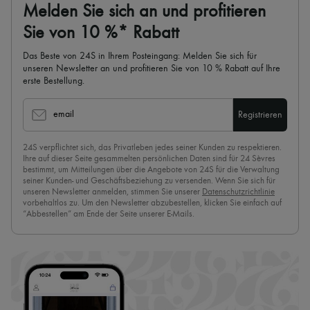
Melden Sie sich an und profitieren
Sie von 10 %* Rabatt
Das Beste von 24S in Ihrem Posteingang: Melden Sie sich für
unseren Newsletter an und profitieren Sie von 10 % Rabatt auf Ihre
erste Bestellung.
email
Registrieren
24S verpflichtet sich, das Privatleben jedes seiner Kunden zu respektieren.
Ihre auf dieser Seite gesammelten persönlichen Daten sind für 24 Sèvres
bestimmt, um Mitteilungen über die Angebote von 24S für die Verwaltung
seiner Kunden- und Geschäftsbeziehung zu versenden. Wenn Sie sich für
unseren Newsletter anmelden, stimmen Sie unserer
Datenschutzrichtlinie
vorbehaltlos zu. Um den Newsletter abzubestellen, klicken Sie einfach auf
“Abbestellen” am Ende der Seite unserer E-Mails.