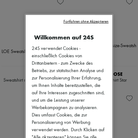
Strickwaren
Gürtelmäntel
Zimmermann
Leder
Capes
Neuheiten
Hosen
3/4 Mäntel
Bekleidung
Sets
Leder & Pelze
Alle Produkte
Fortfahren ohne Akzeptieren
Shorts
Lange Mäntel
Neue Marken
Röcke
Parkas
Kleider
Willkommen auf 24S
Anzüge
Daunenjacken
Oberteile
Sweatshirts
Kurze Mäntel
Sets
Oberteile
Ärmellose Daunenjacken
24S verwendet Cookies -
Jacken
Trenchcoats
Röcke
einschließlich Cookies von
Abendkleider & elegante Kleider
Strandkleidung
Drittanbietern - zum Zwecke des
Strickkleider
Shorts
Betriebs, zur statistischen Analyse und
Bademäntel Muster
Denim
CHLOE
GOLDEN GOOSE
Lange Kleider
zur Personalisierung Ihrer Erfahrung,
Strickwaren
Sweatshirt mit Rundhalsausschnitt
Oversize-Sweatshirt Star
Midikleid
Hosen
um Ihnen Inhalte bereitzustellen, die
CHF 725
CHF 590
Kurze Kleider
Mäntel
auf Ihre Interessen zugeschnitten sind,
Bedruckte
Leder
und um die Leistung unserer
Hemdkleid
Anzüge
Blazer
Werbekampagnen zu analysieren.
Sweatshirts
Casual Jacken
Schuhe
Dies umfasst Cookies, die zur
Denim
Alle Produkte
Personalisierung von Werbung
Bomberjacken
Sandalen
verwendet werden. Durch Klicken auf
Lederjacke
Turnschuhe
Ärmellose Jacken
Ballerinas
"Alle akzeptieren" können Sie alle