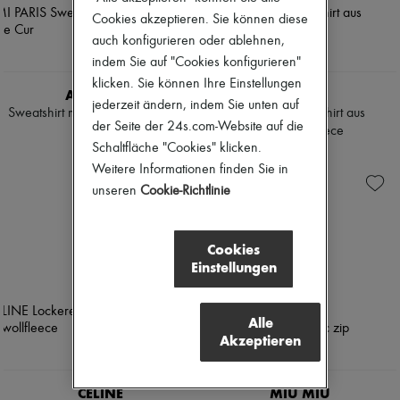
Tweedjacken
Pumps
Cookies akzeptieren. Sie können diese
Kleider & Röcke
Stiefel & Stiefeletten
auch konfigurieren oder ablehnen,
Jacken
Mokassins
Jeans
indem Sie auf "Cookies konfigurieren"
Mary Janes
Gerade Jeans
Derbys & Oxfords
klicken. Sie können Ihre Einstellungen
AMI PARIS
CELINE
Weite Jeans
Espadrilles
jederzeit ändern, indem Sie unten auf
Westen
Sweatshirt mit Reißverschluss Ami
Lockeres sweatshirt aus
Taschen
der Seite der 24s.com-Website auf die
Kaschmir
de Cur
baumwollfleece
Alle Produkte
Grobstrick
Schaltfläche "Cookies" klicken.
Crossover-Taschen
CHF 340
CHF 900
Pullover mit Polokragen
Schultertaschen
Weitere Informationen finden Sie in
Pullover mit Rundhalsausschnitt
Handtaschen
unseren
Cookie-Richtlinie
Ärmellose Pullover
Körbe
Pullover mit Rollkragen
Täschchen
Pullover mit V-Ausschnitt
Gepäck
Cookies
Jacken & Mäntel
Rucksäcke
Hosen & Shorts
Einstellungen
Bucket-Bag
Cropped Hosen
Mini-Taschen
Gerade Hosen
Bestsellers
Weite Hosen
Accessoires
Alle
Lange Röcke
Alle Produkte
Akzeptieren
Midiröcke
Sonnenbrillen
Kurze Röcke
Gürtel
Kapuzenpullover
Kleine Lederwaren
CELINE
MIU MIU