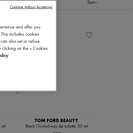
Sort
Continue without Accepting
perience and offer you
 This includes cookies
 can also set or refuse
 clicking on the « Cookies
olicy
.
TOM FORD BEAUTY
 ml
Black Orchid eau de toilette 30 ml