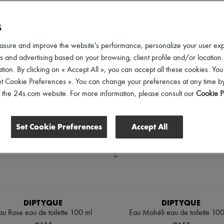
scounts
S
asure and improve the website's performance, personalize your user ex
 and advertising based on your browsing, client profile and/or location.
tion. By clicking on « Accept All », you can accept all these cookies. You
et Cookie Preferences ». You can change your preferences at any time by
of the 24s.com website. For more information, please consult our
Cookie P
Set Cookie Preferences
Accept All
DIPTYQUE
DIPTYQUE
au Rose eau de toilette 100 ml
Eau Mohéli eau de toilette 100