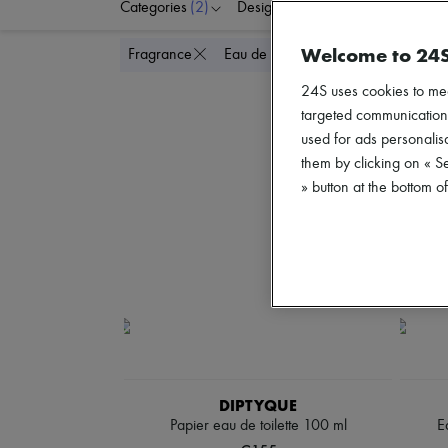
Categories
(2)
Designers
Price
Di
Welcome to 24
Delete all
Fragrance
Eau de toilette
24S uses cookies to me
targeted communications
used for ads personalisa
them by clicking on « S
» button at the bottom 
DIPTYQUE
Papier eau de toilette 100 ml
E