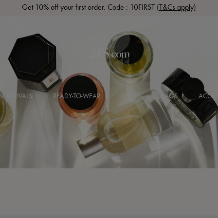
Get 10% off your first order. Code : 10FIRST
(T&Cs apply)
 ARRIVALS
READY-TO-WEAR
SHOES
BAGS
ACCES