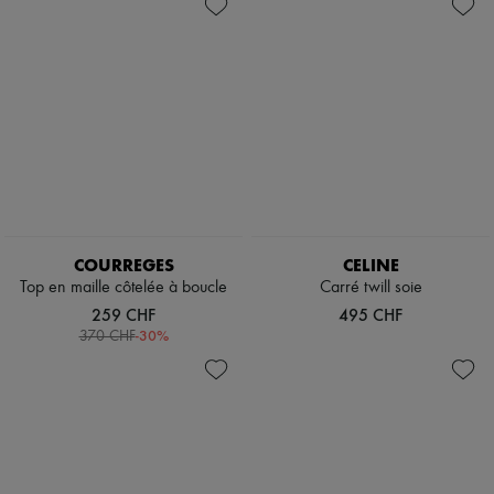
Chaussures
Zimmermann
Sacs
Nouveautés
Accessoires
Prêt-à-porter
Tous les produits
Nouvelles marques
Robes
Tops & Chemises
Ensembles
Vestes
Jupes
Plage
Shorts
Denim
COURREGES
CELINE
Mailles
Top en maille côtelée à boucle
Carré twill soie
Pantalons
259 CHF
495 CHF
Manteaux
-
30
%
370 CHF
Cuir
Tailleurs
Sweatshirts
Chaussures
Tous les produits
Sandales & Mules
Sneakers
Ballerines