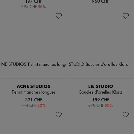
197 CHF
960 CHF
-
50
%
395 CHF
ACNE STUDIOS
LIE STUDIO
T-shirt manches longues
Boucles d'oreilles Klara
331 CHF
189 CHF
-
20
%
-
30
%
414 CHF
270 CHF