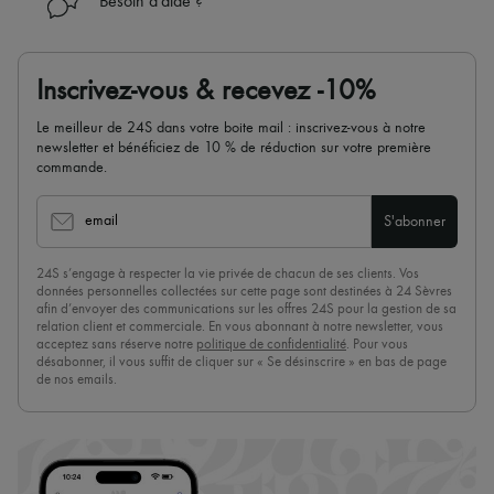
Besoin d'aide ?
Inscrivez-vous & recevez -10%
Le meilleur de 24S dans votre boite mail : inscrivez-vous à notre
newsletter et bénéficiez de 10 % de réduction sur votre première
commande.
email
S'abonner
24S s’engage à respecter la vie privée de chacun de ses clients. Vos
données personnelles collectées sur cette page sont destinées à 24 Sèvres
afin d’envoyer des communications sur les offres 24S pour la gestion de sa
relation client et commerciale. En vous abonnant à notre newsletter, vous
acceptez sans réserve notre
politique de confidentialité
. Pour vous
désabonner, il vous suffit de cliquer sur « Se désinscrire » en bas de page
de nos emails.