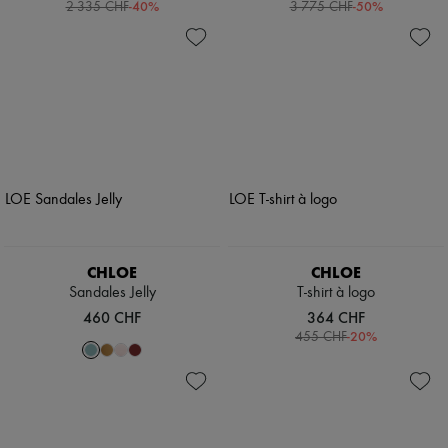
-
40
%
-
50
%
2 335 CHF
3 775 CHF
CHLOE
CHLOE
Sandales Jelly
T-shirt à logo
460 CHF
364 CHF
-
20
%
455 CHF