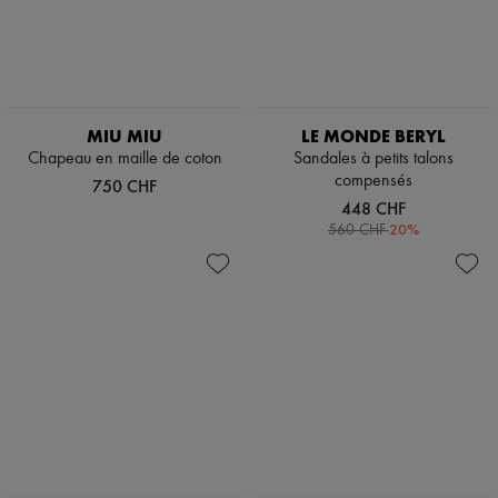
Escarpins
Bottes & Bottines
Mocassins
Mary Janes
Richelieus & Derbies
Espadrilles
MIU MIU
LE MONDE BERYL
Sacs
Chapeau en maille de coton
Sandales à petits talons
Tous les produits
compensés
750 CHF
Sacs bandoulière
448 CHF
Sacs porté épaule
-
20
%
Sacs porté main
560 CHF
Paniers
Pochettes
Bagages
Sacs à dos
Sacs seau
Sacs mini
Best-sellers
Accessoires
Tous les produits
Lunettes de soleil
Ceintures
Petite maroquinerie