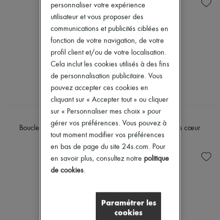
Chapeaux
personnaliser votre expérience
Accessoires de Sacs & Porte-clé
utilisateur et vous proposer des
Accessoires cheveux
communications et publicités ciblées en
Tech & Style de vie
Gants
fonction de votre navigation, de votre
Bijoux
profil client et/ou de votre localisation.
Tous les produits
Cela inclut les cookies utilisés à des fins
Boucles d'oreilles
de personnalisation publicitaire. Vous
Colliers
Bracelets
pouvez accepter ces cookies en
Bagues
cliquant sur « Accepter tout » ou cliquer
Beauté
sur « Personnaliser mes choix » pour
Tous les produits
CHLOE
CHLOE
gérer vos préférences. Vous pouvez à
Parfums
Boucles d'oreilles Chloé
Boucles d'oreilles cœur
Bougies & Parfums d'intérieur
tout moment modifier vos préférences
420 €
390 €
Maquillage
en bas de page du site 24s.com. Pour
Soins visage
en savoir plus, consultez notre
politique
Soins corps
de cookies
.
Soins cheveux
Solaires
Format voyage
Ultimates
Paramétrer les
cookies