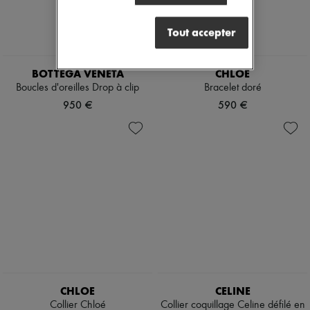
Tout accepter
BOTTEGA VENETA
CHLOE
Boucles d'oreilles Drop à clip
Bracelet doré
950 €
590 €
CHLOE
CELINE
Collier Chloé
Collier coquillage Celine défilé en