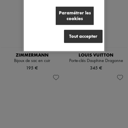
Paramétrer les
cookies
Tout accepter
EXCLUSIVITÉ
ZIMMERMANN
LOUIS VUITTON
Bijoux de sac en cuir
Porte-clés Dauphine Dragonne
195 €
345 €