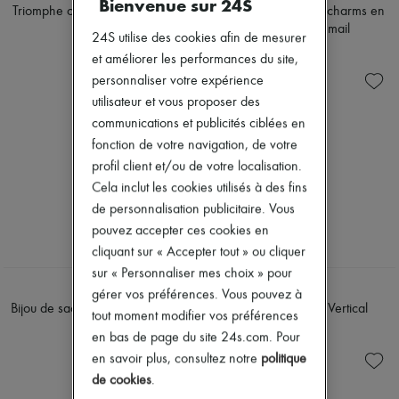
Bienvenue sur 24S
Chapeaux
Triomphe charms en laiton doré
Dé Triomphe Celine charms en
Accessoires de Sacs & Porte-clé
aluminium et émail
290 €
24S utilise des cookies afin de mesurer
Accessoires cheveux
350 €
Tech & Style de vie
et améliorer les performances du site,
Gants
personnaliser votre expérience
Bijoux
utilisateur et vous proposer des
Tous les produits
Boucles d'oreilles
communications et publicités ciblées en
Colliers
fonction de votre navigation, de votre
Bracelets
profil client et/ou de votre localisation.
Bagues
Cela inclut les cookies utilisés à des fins
Beauté
Tous les produits
de personnalisation publicitaire. Vous
Parfums
pouvez accepter ces cookies en
Bougies & Parfums d'intérieur
cliquant sur « Accepter tout » ou cliquer
Maquillage
sur « Personnaliser mes choix » pour
Soins visage
DIOR
DIOR
Soins corps
gérer vos préférences. Vous pouvez à
Bijou de sac Jardin d'Atelier Dior
Bijou de sac Dior Vertical
Soins cheveux
tout moment modifier vos préférences
Solaires
380 €
380 €
en bas de page du site 24s.com. Pour
Format voyage
en savoir plus, consultez notre
politique
Ultimates
de cookies
.