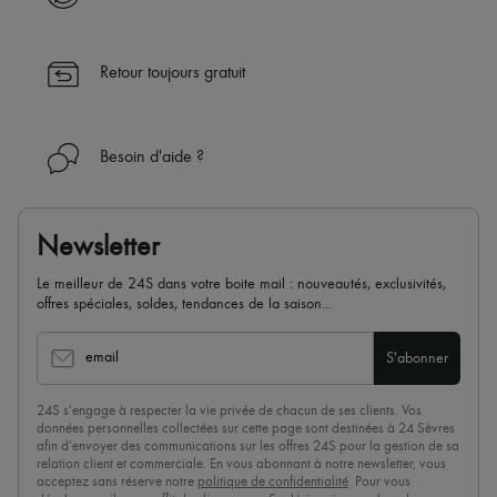
Retour toujours gratuit
Besoin d'aide ?
Newsletter
Le meilleur de 24S dans votre boite mail : nouveautés, exclusivités,
offres spéciales, soldes, tendances de la saison...
email
S'abonner
24S s’engage à respecter la vie privée de chacun de ses clients. Vos
données personnelles collectées sur cette page sont destinées à 24 Sèvres
afin d’envoyer des communications sur les offres 24S pour la gestion de sa
relation client et commerciale. En vous abonnant à notre newsletter, vous
acceptez sans réserve notre
politique de confidentialité
. Pour vous