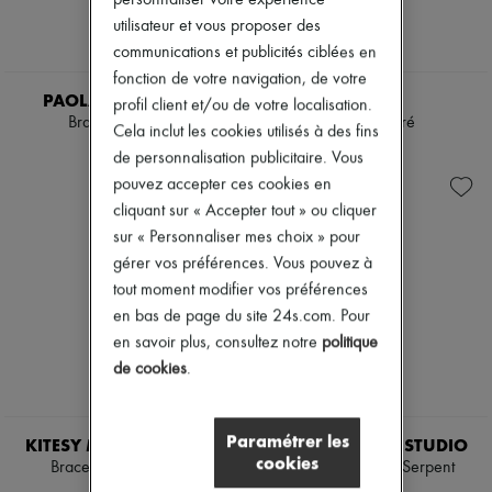
personnaliser votre expérience
utilisateur et vous proposer des
communications et publicités ciblées en
fonction de votre navigation, de votre
PAOLA SIGHINOLFI
CHLOE
profil client et/ou de votre localisation.
Bracelet Nomad
Bracelet doré
Cela inclut les cookies utilisés à des fins
600 €
590 €
de personnalisation publicitaire. Vous
pouvez accepter ces cookies en
cliquant sur « Accepter tout » ou cliquer
sur « Personnaliser mes choix » pour
gérer vos préférences. Vous pouvez à
tout moment modifier vos préférences
en bas de page du site 24s.com. Pour
en savoir plus, consultez notre
politique
de cookies
.
NEW
NEW
Paramétrer les
KITESY MARTIN STUDIO
KITESY MARTIN STUDIO
cookies
Bracelet Le Macaroni
Bracelet Le Bébé Serpent