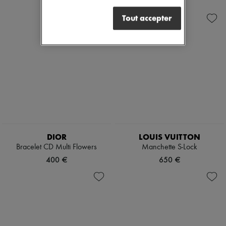
220 €
230 €
Tout accepter
DIOR
LOUIS VUITTON
Bracelet CD Multi Flowers
Manchette S-Lock
400 €
650 €