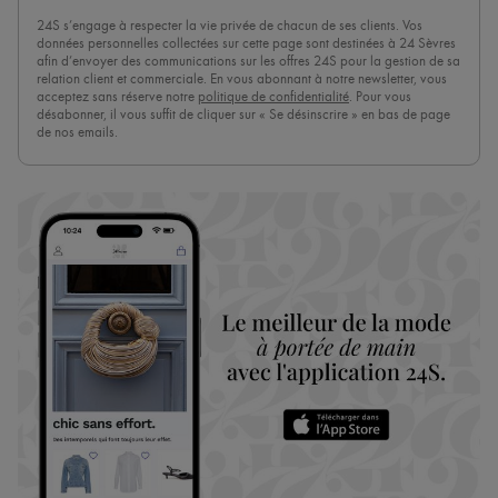
24S s’engage à respecter la vie privée de chacun de ses clients. Vos
données personnelles collectées sur cette page sont destinées à 24 Sèvres
afin d’envoyer des communications sur les offres 24S pour la gestion de sa
relation client et commerciale. En vous abonnant à notre newsletter, vous
acceptez sans réserve notre
politique de confidentialité
. Pour vous
désabonner, il vous suffit de cliquer sur « Se désinscrire » en bas de page
de nos emails.