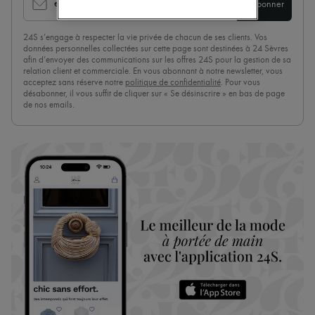
email
S'abonner
Bottes & Bottines
Mocassins
Mary Janes
24S s’engage à respecter la vie privée de chacun de ses clients. Vos
données personnelles collectées sur cette page sont destinées à 24 Sèvres
Richelieus & Derbies
afin d’envoyer des communications sur les offres 24S pour la gestion de sa
Espadrilles
relation client et commerciale. En vous abonnant à notre newsletter, vous
Sacs
acceptez sans réserve notre
politique de confidentialité
. Pour vous
Tous les produits
désabonner, il vous suffit de cliquer sur « Se désinscrire » en bas de page
Sacs bandoulière
de nos emails.
Sacs porté épaule
Sacs porté main
Paniers
Pochettes
Bagages
Sacs à dos
Sacs seau
Sacs mini
Best-sellers
Accessoires
Tous les produits
Lunettes de soleil
Ceintures
Petite maroquinerie
Écharpes & Foulards