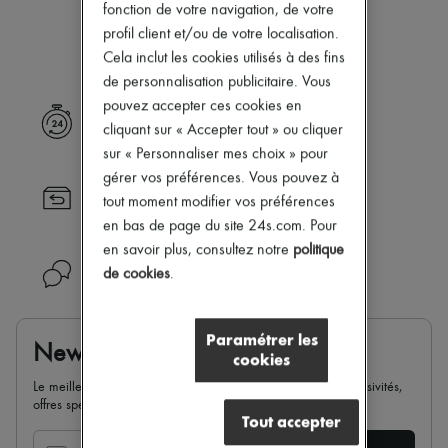
Notre sélection n’est pas encore
Nouveautés
fonction de votre navigation, de votre
Prêt-à-porter
disponible.
profil client et/ou de votre localisation.
Tous les produits
Cela inclut les cookies utilisés à des fins
Nouvelles marques
de personnalisation publicitaire. Vous
Robes
Tops & Chemises
pouvez accepter ces cookies en
Livraison express
Ensembles
cliquant sur « Accepter tout » ou cliquer
Vestes
sur « Personnaliser mes choix » pour
Jupes
gérer vos préférences. Vous pouvez à
Plage
Retour toujours gratuit
Shorts
tout moment modifier vos préférences
Denim
en bas de page du site 24s.com. Pour
Mailles
en savoir plus, consultez notre
politique
Pantalons
Besoin d'aide ?
de cookies
.
Manteaux
Cuir
Tailleurs
Sweatshirts
Paramétrer les
Newsletter
Chaussures
cookies
Tous les produits
Le meilleur de 24S dans votre boite mail : nouveautés, exclusivités,
Sandales & Mules
offres spéciales, soldes, tendances de la saison...
Sneakers
Tout accepter
Ballerines
Escarpins