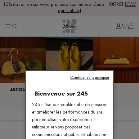
10% de remise sur votre première commande. Code : 10FIRST
(CGV
applicables)
Lost in Paris
Sélection Rive Gauche
Sélection Rive Droite
Marques
Plus de marques
Nouvelles marques
Bottega Veneta
Celine
Chloé
Dior
Dragon Diffusion
Continuer sans accepter
Eres
Isabel Marant
Bienvenue sur 24S
Khaite
Je découvre JACQUEMUS
Lemaire
24S utilise des cookies afin de mesurer
Loewe
Louis Vuitton
et améliorer les performances du site,
Filtrer
Trier
Miu Miu
personnaliser votre expérience
Soeur
utilisateur et vous proposer des
The Row
communications et publicités ciblées en
Zimmermann