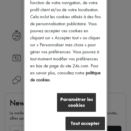
Notre sélection n’est pas encore
Nouveautés
fonction de votre navigation, de votre
Prêt-à-porter
disponible.
profil client et/ou de votre localisation.
Tous les produits
Cela inclut les cookies utilisés à des fins
Nouvelles marques
de personnalisation publicitaire. Vous
Robes
Tops & Chemises
pouvez accepter ces cookies en
Livraison express
Ensembles
cliquant sur « Accepter tout » ou cliquer
Vestes
sur « Personnaliser mes choix » pour
Jupes
gérer vos préférences. Vous pouvez à
Plage
Retour toujours gratuit
Shorts
tout moment modifier vos préférences
Denim
en bas de page du site 24s.com. Pour
Mailles
en savoir plus, consultez notre
politique
Pantalons
Besoin d'aide ?
de cookies
.
Manteaux
Cuir
Tailleurs
Sweatshirts
Paramétrer les
Newsletter
Chaussures
cookies
Tous les produits
Le meilleur de 24S dans votre boite mail : nouveautés, exclusivités,
Sandales & Mules
offres spéciales, soldes, tendances de la saison...
Sneakers
Tout accepter
Ballerines
Escarpins