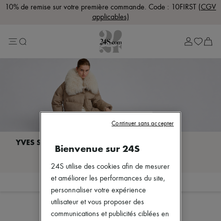
10% de remise sur votre première commande. Code : 10FIRST
(CGV
applicables)
Lost in Paris
Sélection Rive Gauche
Sélection Rive Droite
Marques
Plus de marques
Nouvelles marques
Bottega Veneta
Celine
Chloé
Dior
Dragon Diffusion
Continuer sans accepter
Eres
Isabel Marant
Bienvenue sur 24S
Khaite
Je découvre YVES SALOMON
Lemaire
24S utilise des cookies afin de mesurer
Loewe
Louis Vuitton
et améliorer les performances du site,
Filtrer
Trier
Miu Miu
personnaliser votre expérience
Soeur
utilisateur et vous proposer des
The Row
communications et publicités ciblées en
Zimmermann