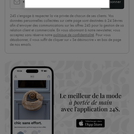
email
S'abonner
Bottes & Bottines
Mocassins
Mary Janes
24S s’engage à respecter la vie privée de chacun de ses clients. Vos
données personnelles collectées sur cette page sont destinées à 24 Sèvres
Richelieus & Derbies
afin d’envoyer des communications sur les offres 24S pour la gestion de sa
Espadrilles
relation client et commerciale. En vous abonnant à notre newsletter, vous
Sacs
acceptez sans réserve notre
politique de confidentialité
. Pour vous
Tous les produits
désabonner, il vous suffit de cliquer sur « Se désinscrire » en bas de page
Sacs bandoulière
de nos emails.
Sacs porté épaule
Sacs porté main
Paniers
Pochettes
Bagages
Sacs à dos
Sacs seau
Sacs mini
Best-sellers
Accessoires
Tous les produits
Lunettes de soleil
Ceintures
Petite maroquinerie
Écharpes & Foulards