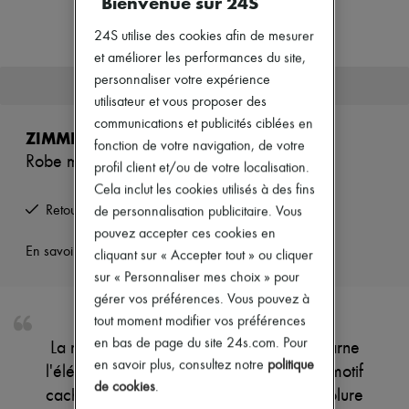
Bienvenue sur 24S
Nouveautés
Prêt-à-porter
24S utilise des cookies afin de mesurer
Tous les produits
et améliorer les performances du site,
Nouvelles marques
Robes
personnaliser votre expérience
Cet article n'est plus disponible.
Tops & Chemises
utilisateur et vous proposer des
Ensembles
communications et publicités ciblées en
Vestes
ZIMMERMANN
fonction de votre navigation, de votre
Jupes
Robe midi Wylie
Plage
profil client et/ou de votre localisation.
Shorts
Cela inclut les cookies utilisés à des fins
Denim
Retours offerts et enlevés à domicile
de personnalisation publicitaire. Vous
Mailles
pouvez accepter ces cookies en
Pantalons
Manteaux
En savoir plus sur cet article
cliquant sur « Accepter tout » ou cliquer
Cuir
sur « Personnaliser mes choix » pour
Tailleurs
gérer vos préférences. Vous pouvez à
Sweatshirts
Chaussures
tout moment modifier vos préférences
Tous les produits
en bas de page du site 24s.com. Pour
La robe midi Wylie de Zimmermann incarne
Sandales & Mules
en savoir plus, consultez notre
politique
l'élégance avec son imprimé all-over en motif
Sneakers
de cookies
.
Ballerines
cachemire. Les manches courtes et l'encolure
Escarpins