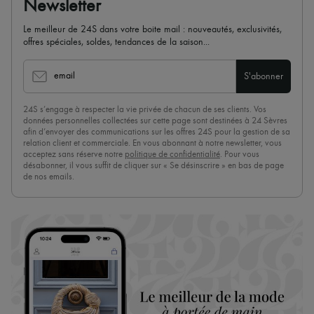
Newsletter
Le meilleur de 24S dans votre boite mail : nouveautés, exclusivités,
offres spéciales, soldes, tendances de la saison...
email
S'abonner
24S s’engage à respecter la vie privée de chacun de ses clients. Vos
données personnelles collectées sur cette page sont destinées à 24 Sèvres
afin d’envoyer des communications sur les offres 24S pour la gestion de sa
relation client et commerciale. En vous abonnant à notre newsletter, vous
acceptez sans réserve notre
politique de confidentialité
. Pour vous
désabonner, il vous suffit de cliquer sur « Se désinscrire » en bas de page
de nos emails.