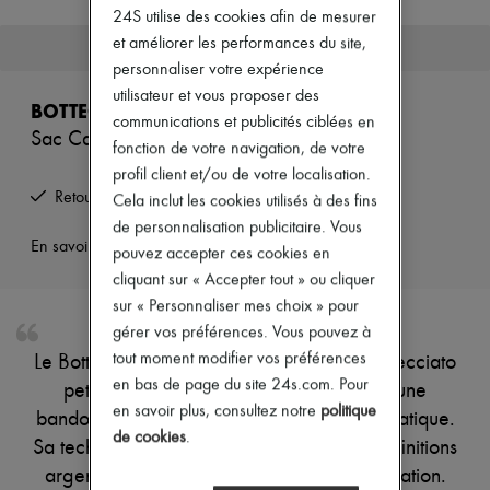
24S utilise des cookies afin de mesurer
Nouvelles marques
Robes
et améliorer les performances du site,
Cet article n'est plus disponible.
Tops & Chemises
personnaliser votre expérience
Ensembles
utilisateur et vous proposer des
Vestes
BOTTEGA VENETA
Jupes
communications et publicités ciblées en
Sac Caméra Classic Intrecciato petit format
Plage
fonction de votre navigation, de votre
Shorts
profil client et/ou de votre localisation.
Denim
Retours offerts et enlevés à domicile
Cela inclut les cookies utilisés à des fins
Mailles
Pantalons
de personnalisation publicitaire. Vous
Manteaux
En savoir plus sur cet article
pouvez accepter ces cookies en
Cuir
cliquant sur « Accepter tout » ou cliquer
Tailleurs
sur « Personnaliser mes choix » pour
Sweatshirts
Chaussures
gérer vos préférences. Vous pouvez à
Tous les produits
tout moment modifier vos préférences
Le Bottega Veneta Sac Caméra Classic Intrecciato
Sandales & Mules
en bas de page du site 24s.com. Pour
petit format est conçu en cuir lisse avec une
Sneakers
en savoir plus, consultez notre
politique
Ballerines
bandoulière fine pour un style élégant et pratique.
Escarpins
de cookies
.
Sa technique de tressage Intrecciato et ses finitions
Bottes & Bottines
Mocassins
argentées ajoutent une touche de sophistication.