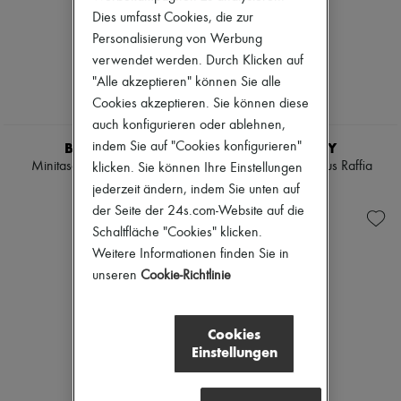
Pumps
Dies umfasst Cookies, die zur
Stiefel & Stiefeletten
Personalisierung von Werbung
Mokassins
verwendet werden. Durch Klicken auf
Mary Janes
"Alle akzeptieren" können Sie alle
Derbys & Oxfords
Espadrilles
Cookies akzeptieren. Sie können diese
Taschen
auch konfigurieren oder ablehnen,
Alle Produkte
BURBERRY
BURBERRY
indem Sie auf "Cookies konfigurieren"
Crossover-Taschen
Minitasche Vanity Check
Clutch Margate aus Raffia
Schultertaschen
klicken. Sie können Ihre Einstellungen
Handtaschen
€ 910
€ 435
jederzeit ändern, indem Sie unten auf
Körbe
der Seite der 24s.com-Website auf die
Täschchen
Schaltfläche "Cookies" klicken.
Gepäck
Rucksäcke
Weitere Informationen finden Sie in
Bucket-Bag
unseren
Cookie-Richtlinie
Mini-Taschen
Bestsellers
Accessoires
Cookies
Alle Produkte
Einstellungen
Sonnenbrillen
Gürtel
Kleine Lederwaren