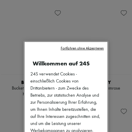
Ready-to-wear
Check
Zimmermann
Schuhe
Handtaschen
Neuheiten
Sales
Schultertaschen
Bekleidung
Hemden
Alle Produkte
Mäntel & Jacken
Neue Marken
Trenchcoats
Kleider
Kleider
Oberteile
Bademode
Sets
Hosen
Jacken
Fortfahren ohne Akzeptieren
Pullover
Röcke
Röcke
Strandkleidung
Willkommen auf 24S
Oberteile
Shorts
T-Shirts
Denim
Stiefel & Stiefeletten
24S verwendet Cookies -
Strickwaren
Hosen
einschließlich Cookies von
BURBERRY
BURBERRY
Mäntel
Bucket Bag in Check im
Kleine Tasche Primrose
Drittanbietern - zum Zwecke des
Leder
Kleinformat
€ 1.590
Betriebs, zur statistischen Analyse und
Anzüge
€ 1.330
zur Personalisierung Ihrer Erfahrung,
Sweatshirts
Schuhe
um Ihnen Inhalte bereitzustellen, die
Alle Produkte
auf Ihre Interessen zugeschnitten sind,
Sandalen
und um die Leistung unserer
Turnschuhe
Werbekampagnen zu analysieren.
Ballerinas