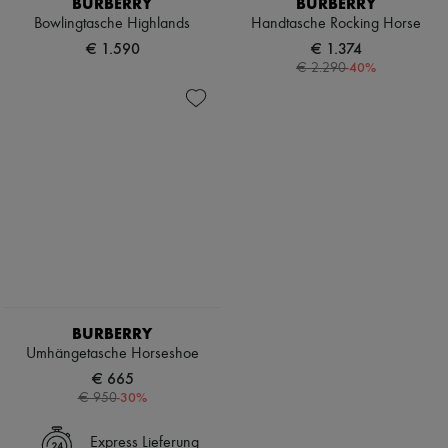
BURBERRY
BURBERRY
Bowlingtasche Highlands
Handtasche Rocking Horse
€ 1.590
€ 1.374
-
40
%
€ 2.290
BURBERRY
Umhängetasche Horseshoe
€ 665
-
30
%
€ 950
Express Lieferung