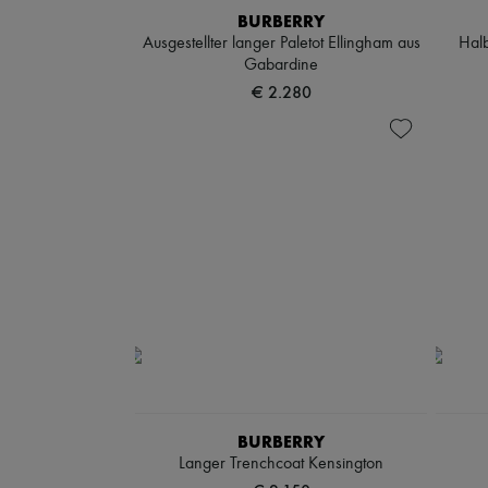
BURBERRY
Ausgestellter langer Paletot Ellingham aus
Halb
Gabardine
€ 2.280
BURBERRY
Langer Trenchcoat Kensington