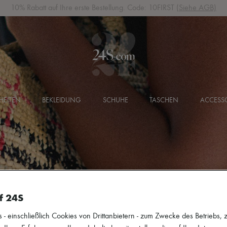
10% Rabatt auf Ihre erste Bestellung. Code: 10FIRST
(Siehe AGB)
HEITEN
BEKLEIDUNG
SCHUHE
TASCHEN
ACCESSO
f 24S
 einschließlich Cookies von Drittanbietern - zum Zwecke des Betriebs, zu