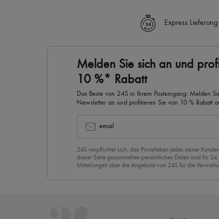
Express Lieferung
Melden Sie sich an und profi
10 %* Rabatt
Das Beste von 24S in Ihrem Posteingang: Melden Sie
Newsletter an und profitieren Sie von 10 % Rabatt auf
email
24S verpflichtet sich, das Privatleben jedes seiner Kunden
dieser Seite gesammelten persönlichen Daten sind für 24
Mitteilungen über die Angebote von 24S für die Verwaltu
Geschäftsbeziehung zu versenden. Wenn Sie sich für uns
stimmen Sie unserer
Datenschutzrichtlinie
vorbehaltlos zu
abzubestellen, klicken Sie einfach auf “Abbestellen” am E
Mails.