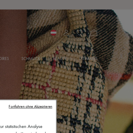
IRES
SCHMUCK
BEAUTY
ULTIMATES
Fortfahren ohne Akzeptieren
r statistischen Analyse