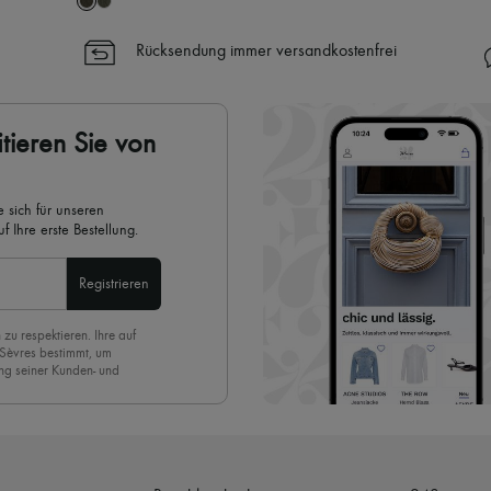
Rücksendung immer versandkostenfrei
tieren Sie von
 sich für unseren
 Ihre erste Bestellung.
Registrieren
 zu respektieren. Ihre auf
 Sèvres bestimmt, um
ng seiner Kunden- und
eren Newsletter anmelden,
. Um den Newsletter
nde der Seite unserer E-