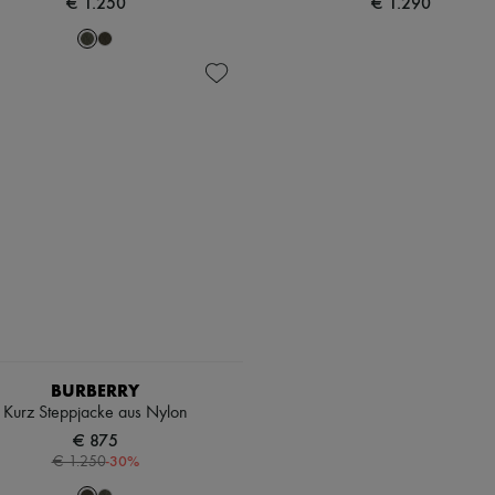
€ 1.250
€ 1.290
BURBERRY
Kurz Steppjacke aus Nylon
€ 875
-
30
%
€ 1.250