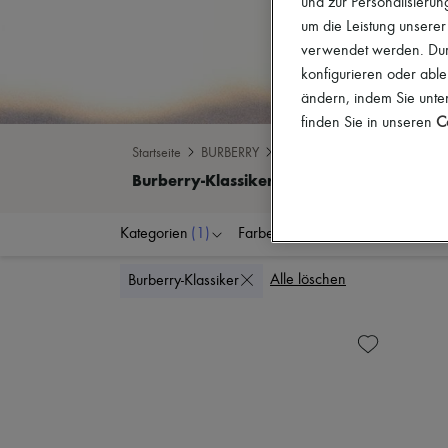
und zur Personalisierung
um die Leistung unsere
verwendet werden. Durc
konfigurieren oder able
ändern, indem Sie unten
finden Sie in unseren
Co
Startseite
BURBERRY
Burberry-Klassiker
Kategorien
(1)
Farben
Preis
Rabat
Alle löschen
Burberry-Klassiker