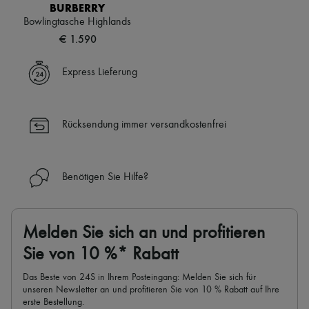
Schals
BURBERRY
Hüte
Bowlingtasche Highlands
Taschenschmuck und Schlüsselanhänger
€ 1.590
Haar-Accessoires
High-Tech & Lifestyle-Zubehör
Handschuhe
Express Lieferung
Schmuck
Alle Produkte
Ohrringe
Halsketten
Rücksendung immer versandkostenfrei
Armbänder
Ringe
Beauty
Alle Produkte
Benötigen Sie Hilfe?
Parfums
Kerzen & Raumdüfte
Make-up
Gesichtspflege
Melden Sie sich an und profitieren
Körperpflege
Sie von 10 %* Rabatt
Haarpflege
Sonnenschutz
Das Beste von 24S in Ihrem Posteingang: Melden Sie sich für
Mini- und Reiseformate
unseren Newsletter an und profitieren Sie von 10 % Rabatt auf Ihre
Ultimates
erste Bestellung.