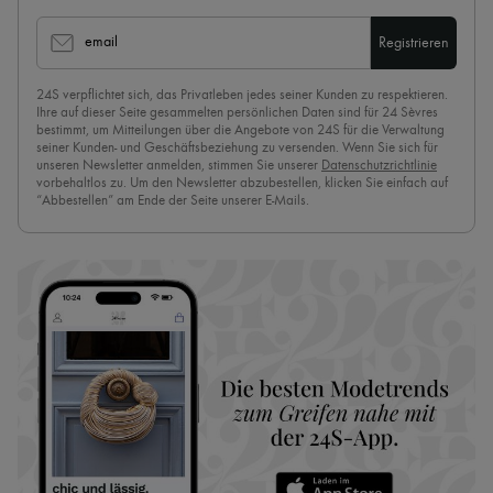
email
Registrieren
24S verpflichtet sich, das Privatleben jedes seiner Kunden zu respektieren.
Ihre auf dieser Seite gesammelten persönlichen Daten sind für 24 Sèvres
bestimmt, um Mitteilungen über die Angebote von 24S für die Verwaltung
seiner Kunden- und Geschäftsbeziehung zu versenden. Wenn Sie sich für
unseren Newsletter anmelden, stimmen Sie unserer
Datenschutzrichtlinie
vorbehaltlos zu. Um den Newsletter abzubestellen, klicken Sie einfach auf
“Abbestellen” am Ende der Seite unserer E-Mails.