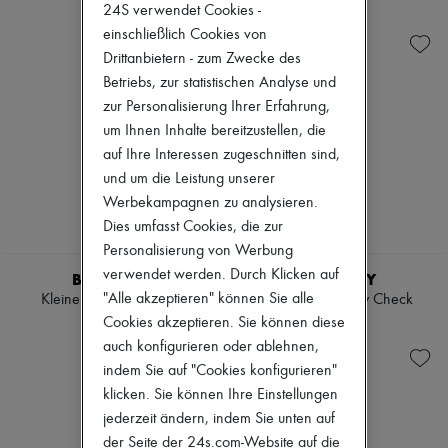
Ready-to-wear
Check
Zimmermann
24S verwendet Cookies -
Schuhe
Handtaschen
Neuheiten
einschließlich Cookies von
Sales
Schultertaschen
Bekleidung
Drittanbietern - zum Zwecke des
Hemden
Alle Produkte
Mäntel & Jacken
Betriebs, zur statistischen Analyse und
Neue Marken
Trenchcoats
Kleider
zur Personalisierung Ihrer Erfahrung,
Kleider
Oberteile
um Ihnen Inhalte bereitzustellen, die
Bademode
Sets
auf Ihre Interessen zugeschnitten sind,
Hosen
Jacken
Pullover
und um die Leistung unserer
Röcke
Röcke
Strandkleidung
Werbekampagnen zu analysieren.
Oberteile
Shorts
Dies umfasst Cookies, die zur
T-Shirts
Denim
Personalisierung von Werbung
Stiefel & Stiefeletten
Strickwaren
Hosen
verwendet werden. Durch Klicken auf
BURBERRY
BURBERRY
Mäntel
"Alle akzeptieren" können Sie alle
Kleine Tasche Primrose
Minitasche Vanity Check
Leder
Cookies akzeptieren. Sie können diese
€ 1.590
€ 910
Anzüge
auch konfigurieren oder ablehnen,
Sweatshirts
Schuhe
indem Sie auf "Cookies konfigurieren"
Alle Produkte
klicken. Sie können Ihre Einstellungen
Sandalen
jederzeit ändern, indem Sie unten auf
Turnschuhe
der Seite der 24s.com-Website auf die
Ballerinas