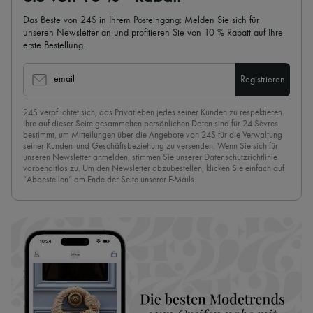
Das Beste von 24S in Ihrem Posteingang: Melden Sie sich für
unseren Newsletter an und profitieren Sie von 10 % Rabatt auf Ihre
erste Bestellung.
email
Registrieren
24S verpflichtet sich, das Privatleben jedes seiner Kunden zu respektieren.
Ihre auf dieser Seite gesammelten persönlichen Daten sind für 24 Sèvres
bestimmt, um Mitteilungen über die Angebote von 24S für die Verwaltung
seiner Kunden- und Geschäftsbeziehung zu versenden. Wenn Sie sich für
unseren Newsletter anmelden, stimmen Sie unserer
Datenschutzrichtlinie
vorbehaltlos zu. Um den Newsletter abzubestellen, klicken Sie einfach auf
“Abbestellen” am Ende der Seite unserer E-Mails.