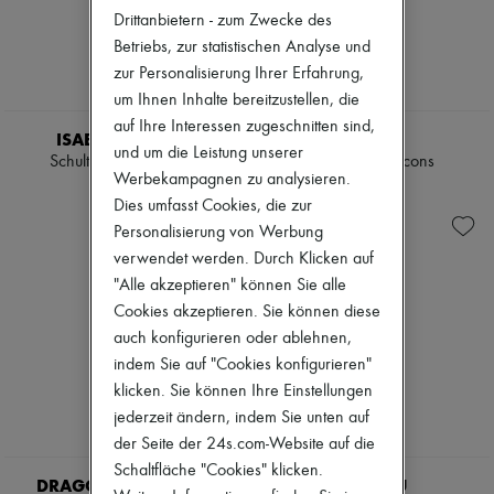
Pumps
Drittanbietern - zum Zwecke des
Stiefel & Stiefeletten
Betriebs, zur statistischen Analyse und
Mokassins
zur Personalisierung Ihrer Erfahrung,
Mary Janes
um Ihnen Inhalte bereitzustellen, die
Derbys & Oxfords
Espadrilles
auf Ihre Interessen zugeschnitten sind,
ISABEL MARANT
CHLOE
Taschen
und um die Leistung unserer
Schultertasche Tampa
Clutch Chloé Icons
Alle Produkte
Werbekampagnen zu analysieren.
Crossover-Taschen
€ 790
€ 1.190
Dies umfasst Cookies, die zur
Schultertaschen
Handtaschen
Personalisierung von Werbung
Körbe
verwendet werden. Durch Klicken auf
Täschchen
"Alle akzeptieren" können Sie alle
Gepäck
Rucksäcke
Cookies akzeptieren. Sie können diese
Bucket-Bag
auch konfigurieren oder ablehnen,
Mini-Taschen
indem Sie auf "Cookies konfigurieren"
Bestsellers
klicken. Sie können Ihre Einstellungen
Accessoires
Alle Produkte
jederzeit ändern, indem Sie unten auf
Sonnenbrillen
der Seite der 24s.com-Website auf die
Gürtel
Schaltfläche "Cookies" klicken.
Kleine Lederwaren
DRAGON DIFFUSION
MIU MIU