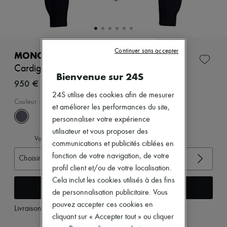
Nouveautés
Prêt-à-porter
Tous les produits
Nouvelles marques
Robes
Continuer sans accepter
Tops & Chemises
MONCLER
Ensembles
Cardigan zippé matelassé
Vestes
Bienvenue sur 24S
Jupes
950 €
Plage
24S utilise des cookies afin de mesurer
Shorts
Couleur
:
NAVY
et améliorer les performances du site,
Denim
personnaliser votre expérience
Mailles
Pantalons
utilisateur et vous proposer des
Voir le guide des tailles
Manteaux
communications et publicités ciblées en
Cuir
fonction de votre navigation, de votre
Choisir votre taille
Tailleurs
Sweatshirts
profil client et/ou de votre localisation.
Chaussures
Cela inclut les cookies utilisés à des fins
Ajouter au panier
Tous les produits
de personnalisation publicitaire. Vous
Sandales & Mules
pouvez accepter ces cookies en
Sneakers
Livraison à partir de
samedi 8 août
Ballerines
cliquant sur « Accepter tout » ou cliquer
Escarpins