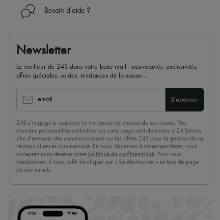
Besoin d'aide ?
Newsletter
Le meilleur de 24S dans votre boite mail : nouveautés, exclusivités,
offres spéciales, soldes, tendances de la saison...
email
S'abonner
24S s’engage à respecter la vie privée de chacun de ses clients. Vos
données personnelles collectées sur cette page sont destinées à 24 Sèvres
afin d’envoyer des communications sur les offres 24S pour la gestion de sa
relation client et commerciale. En vous abonnant à notre newsletter, vous
acceptez sans réserve notre
politique de confidentialité
. Pour vous
désabonner, il vous suffit de cliquer sur « Se désinscrire » en bas de page
de nos emails.