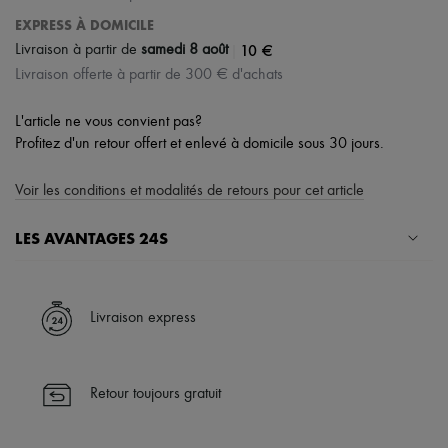
EXPRESS À DOMICILE
|
10 €
Livraison à partir de
samedi 8 août
Livraison offerte à partir de 300 € d'achats
L'article ne vous convient pas?
Profitez d'un retour offert et enlevé à domicile sous 30 jours.
Voir les conditions et modalités de retours pour cet article
LES AVANTAGES 24S
Un shopping en toute sérénité
✓ Bénéficiez de la livraison express dans plus de 100 pays
Livraison express
✓ Soyez libre de changer d’avis, les retours sont toujours offerts
✓ Profitez des conseils de nos personal shoppers et d’un service
client 24h/24
Retour toujours gratuit
✓
En savoir plus sur 24S, une maison du groupe LVMH