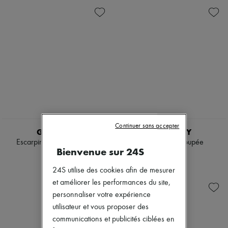
Chapeaux
Accessoires de Sacs & Porte-clé
Accessoires cheveux
Tech & Style de vie
Gants
Bijoux
Tous les produits
Boucles d'oreilles
Colliers
Bracelets
Bagues
Beauté
Tous les produits
NEW
Continuer sans accepter
Parfums
GIVENCHY
GIVENCHY
Bougies & Parfums d'intérieur
Escarpins à ruban torsadé
Mini robe découpée
Maquillage
Bienvenue sur 24S
890 €
1 700 €
Soins visage
Soins corps
24S utilise des cookies afin de mesurer
Soins cheveux
et améliorer les performances du site,
Solaires
personnaliser votre expérience
Format voyage
Ultimates
utilisateur et vous proposer des
communications et publicités ciblées en