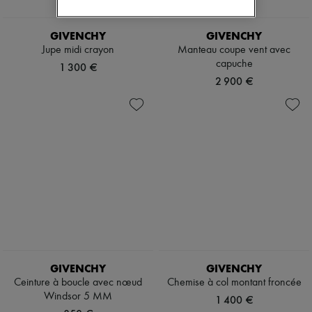
GIVENCHY
GIVENCHY
Jupe midi crayon
Manteau coupe vent avec
capuche
1 300 €
2 900 €
GIVENCHY
GIVENCHY
Ceinture à boucle avec nœud
Chemise à col montant froncée
Windsor 5 MM
1 400 €