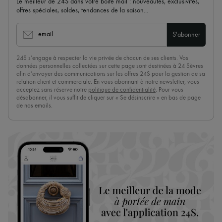
Le meilleur de 24S dans votre boite mail : nouveautés, exclusivités,
offres spéciales, soldes, tendances de la saison...
email
S'abonner
24S s’engage à respecter la vie privée de chacun de ses clients. Vos
données personnelles collectées sur cette page sont destinées à 24 Sèvres
afin d’envoyer des communications sur les offres 24S pour la gestion de sa
relation client et commerciale. En vous abonnant à notre newsletter, vous
acceptez sans réserve notre
politique de confidentialité
. Pour vous
désabonner, il vous suffit de cliquer sur « Se désinscrire » en bas de page
de nos emails.