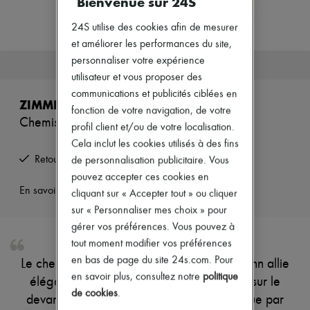
Bienvenue sur 24S
Nouveautés
Prêt-à-porter
24S utilise des cookies afin de mesurer
Tous les produits
et améliorer les performances du site,
Nouvelles marques
Robes
personnaliser votre expérience
Cet article n'est plus disponible.
Tops & Chemises
utilisateur et vous proposer des
Ensembles
communications et publicités ciblées en
Vestes
ZIMMERMANN
fonction de votre navigation, de votre
Jupes
Chemisier boutonné Crush
Plage
profil client et/ou de votre localisation.
Shorts
Cela inclut les cookies utilisés à des fins
Denim
Retours offerts et enlevés à domicile
de personnalisation publicitaire. Vous
Mailles
pouvez accepter ces cookies en
Pantalons
Manteaux
En savoir plus sur cet article
cliquant sur « Accepter tout » ou cliquer
Cuir
sur « Personnaliser mes choix » pour
Tailleurs
gérer vos préférences. Vous pouvez à
Sweatshirts
Chaussures
tout moment modifier vos préférences
Tous les produits
en bas de page du site 24s.com. Pour
Le chemisier boutonné Crush de Zimmermann allie
Sandales & Mules
en savoir plus, consultez notre
politique
élégance et modernité. Avec ses boutons sur le
Sneakers
de cookies
.
Ballerines
devant et son imprimé all-over, il se distingue par
Escarpins