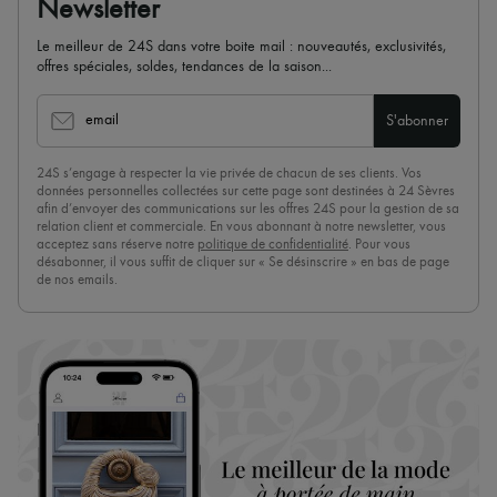
Newsletter
Le meilleur de 24S dans votre boite mail : nouveautés, exclusivités,
offres spéciales, soldes, tendances de la saison...
email
S'abonner
24S s’engage à respecter la vie privée de chacun de ses clients. Vos
données personnelles collectées sur cette page sont destinées à 24 Sèvres
afin d’envoyer des communications sur les offres 24S pour la gestion de sa
relation client et commerciale. En vous abonnant à notre newsletter, vous
acceptez sans réserve notre
politique de confidentialité
. Pour vous
désabonner, il vous suffit de cliquer sur « Se désinscrire » en bas de page
de nos emails.