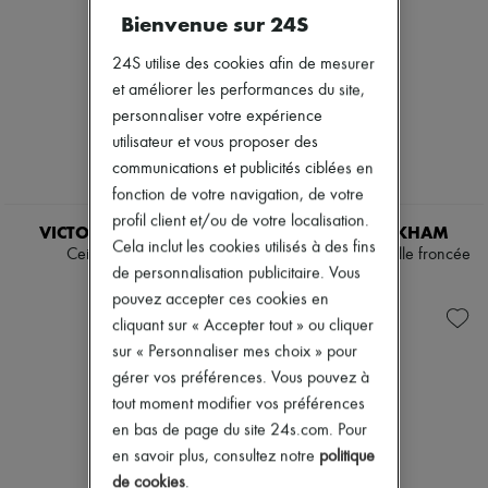
Nouveautés
Bienvenue sur 24S
Prêt-à-porter
Tous les produits
24S utilise des cookies afin de mesurer
Nouvelles marques
et améliorer les performances du site,
Robes
Tops & Chemises
personnaliser votre expérience
Ensembles
utilisateur et vous proposer des
Vestes
communications et publicités ciblées en
Jupes
fonction de votre navigation, de votre
Plage
NEW
Shorts
profil client et/ou de votre localisation.
VICTORIA BECKHAM
VICTORIA BECKHAM
Denim
Cela inclut les cookies utilisés à des fins
Ceinture Regular
Robe mi-longue à taille froncée
Mailles
de personnalisation publicitaire. Vous
Pantalons
340 €
990 €
pouvez accepter ces cookies en
Manteaux
Cuir
cliquant sur « Accepter tout » ou cliquer
Tailleurs
sur « Personnaliser mes choix » pour
Sweatshirts
gérer vos préférences. Vous pouvez à
Chaussures
Tous les produits
tout moment modifier vos préférences
Sandales & Mules
en bas de page du site 24s.com. Pour
Sneakers
en savoir plus, consultez notre
politique
Ballerines
de cookies
.
Escarpins