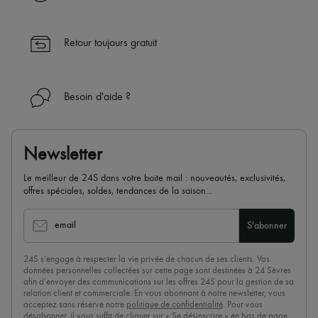
Retour toujours gratuit
Besoin d'aide ?
Newsletter
Le meilleur de 24S dans votre boite mail : nouveautés, exclusivités,
offres spéciales, soldes, tendances de la saison...
email
S'abonner
24S s’engage à respecter la vie privée de chacun de ses clients. Vos
données personnelles collectées sur cette page sont destinées à 24 Sèvres
afin d’envoyer des communications sur les offres 24S pour la gestion de sa
relation client et commerciale. En vous abonnant à notre newsletter, vous
acceptez sans réserve notre
politique de confidentialité
. Pour vous
désabonner, il vous suffit de cliquer sur « Se désinscrire » en bas de page