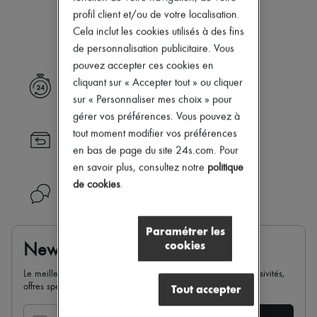
Notre sélection n’est pas encore
Nouveautés
profil client et/ou de votre localisation.
Prêt-à-porter
disponible.
Cela inclut les cookies utilisés à des fins
Tous les produits
Nouvelles marques
de personnalisation publicitaire. Vous
Robes
pouvez accepter ces cookies en
Tops & Chemises
cliquant sur « Accepter tout » ou cliquer
Livraison express
Ensembles
sur « Personnaliser mes choix » pour
Vestes
Jupes
gérer vos préférences. Vous pouvez à
Plage
tout moment modifier vos préférences
Retour toujours gratuit
Shorts
en bas de page du site 24s.com. Pour
Denim
Mailles
en savoir plus, consultez notre
politique
Pantalons
de cookies
.
Besoin d'aide ?
Manteaux
Cuir
Tailleurs
Paramétrer les
Sweatshirts
cookies
Newsletter
Chaussures
Tous les produits
Le meilleur de 24S dans votre boite mail : nouveautés, exclusivités,
Sandales & Mules
offres spéciales, soldes, tendances de la saison...
Tout accepter
Sneakers
Ballerines
Escarpins