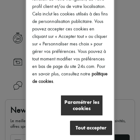
Notre sélection n’est pas encore
Nouveautés
profil client et/ou de votre localisation.
Prêt-à-porter
disponible.
Cela inclut les cookies utilisés à des fins
Tous les produits
Nouvelles marques
de personnalisation publicitaire. Vous
Robes
pouvez accepter ces cookies en
Tops & Chemises
cliquant sur « Accepter tout » ou cliquer
Livraison express
Ensembles
sur « Personnaliser mes choix » pour
Vestes
Jupes
gérer vos préférences. Vous pouvez à
Plage
tout moment modifier vos préférences
Retour toujours gratuit
Shorts
en bas de page du site 24s.com. Pour
Denim
Mailles
en savoir plus, consultez notre
politique
Pantalons
de cookies
.
Besoin d'aide ?
Manteaux
Cuir
Tailleurs
Paramétrer les
Sweatshirts
cookies
Newsletter
Chaussures
Tous les produits
Le meilleur de 24S dans votre boite mail : nouveautés, exclusivités,
Sandales & Mules
offres spéciales, soldes, tendances de la saison...
Tout accepter
Sneakers
Ballerines
Escarpins