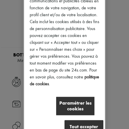
communications et publicités ciblées en
Jodie
Nouvelles marques
fonction de votre navigation, de votre
Maillots de bain
Robes
Manteaux & Vestes
profil client et/ou de votre localisation.
Tops & Chemises
Robes & Jupes
Ensembles
Cela inclut les cookies utilisés à des fins
Mailles
Vestes
de personnalisation publicitaire. Vous
Cuir
Jupes
pouvez accepter ces cookies en
Pantalons
Plage
Hauts
cliquant sur « Accepter tout » ou cliquer
Shorts
Bottes & Bottines
Denim
sur « Personnaliser mes choix » pour
Escarpins
Mailles
BOTTEGA VENETA
gérer vos préférences. Vous pouvez à
Mocassins
Pantalons
Mini sac Gemelli
tout moment modifier vos préférences
Sandales & Mules
Manteaux
2 800 €
Sneakers
en bas de page du site 24s.com. Pour
Cuir
Tailleurs
en savoir plus, consultez notre
politique
Sweatshirts
Livraison express
de cookies
.
Chaussures
Tous les produits
Sandales & Mules
Paramétrer les
Sneakers
Retour toujours gratuit
cookies
Ballerines
Escarpins
Bottes & Bottines
Mocassins
Besoin d'aide ?
Tout accepter