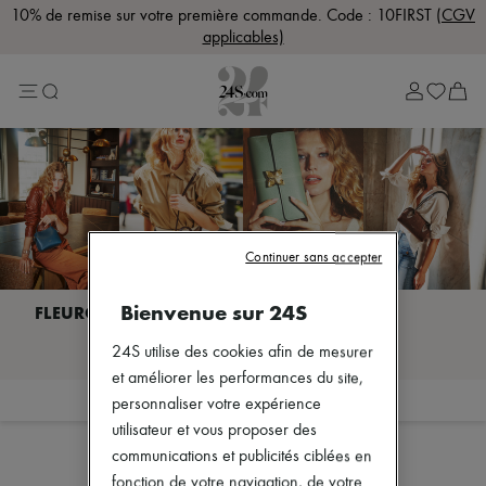
10% de remise sur votre première commande. Code : 10FIRST
(CGV
applicables)
Lost in Paris
Sélection Rive Gauche
Sélection Rive Droite
Marques
Plus de marques
Nouvelles marques
Bottega Veneta
Celine
Chloé
Dior
Continuer sans accepter
Dragon Diffusion
Eres
Bienvenue sur 24S
Isabel Marant
Khaite
Je découvre FLEURON
Lemaire
24S utilise des cookies afin de mesurer
Loewe
et améliorer les performances du site,
Louis Vuitton
Filtrer
Trier
personnaliser votre expérience
Miu Miu
utilisateur et vous proposer des
Soeur
The Row
communications et publicités ciblées en
Zimmermann
fonction de votre navigation, de votre