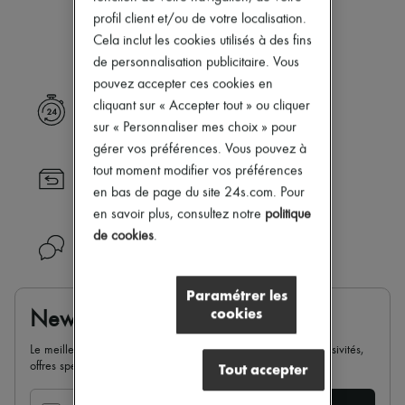
Notre sélection n’est pas encore
Nouveautés
profil client et/ou de votre localisation.
Prêt-à-porter
disponible.
Cela inclut les cookies utilisés à des fins
Tous les produits
Nouvelles marques
de personnalisation publicitaire. Vous
Robes
pouvez accepter ces cookies en
Tops & Chemises
cliquant sur « Accepter tout » ou cliquer
Livraison express
Ensembles
sur « Personnaliser mes choix » pour
Vestes
Jupes
gérer vos préférences. Vous pouvez à
Plage
tout moment modifier vos préférences
Retour toujours gratuit
Shorts
en bas de page du site 24s.com. Pour
Denim
Mailles
en savoir plus, consultez notre
politique
Pantalons
de cookies
.
Besoin d'aide ?
Manteaux
Cuir
Tailleurs
Paramétrer les
Sweatshirts
cookies
Newsletter
Chaussures
Tous les produits
Le meilleur de 24S dans votre boite mail : nouveautés, exclusivités,
Sandales & Mules
offres spéciales, soldes, tendances de la saison...
Tout accepter
Sneakers
Ballerines
Escarpins