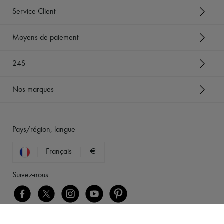
Service Client
Moyens de paiement
24S
Nos marques
Pays/région, langue
Français
€
Suivez-nous
[object Object]