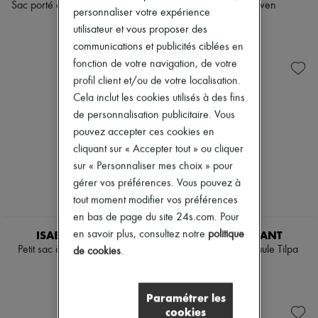
Sac porté épaule Oskan Moon
Sac cabas Silven
personnaliser votre expérience
790 €
890 €
utilisateur et vous proposer des
communications et publicités ciblées en
fonction de votre navigation, de votre
profil client et/ou de votre localisation.
Cela inclut les cookies utilisés à des fins
de personnalisation publicitaire. Vous
pouvez accepter ces cookies en
cliquant sur « Accepter tout » ou cliquer
sur « Personnaliser mes choix » pour
gérer vos préférences. Vous pouvez à
tout moment modifier vos préférences
en bas de page du site 24s.com. Pour
ISABEL MARANT
ISABEL MARANT
en savoir plus, consultez notre
politique
Petit sac à bandoulière Altay
Mini sac porté épaule Tilpa
de cookies
.
790 €
850 €
Paramétrer les
cookies