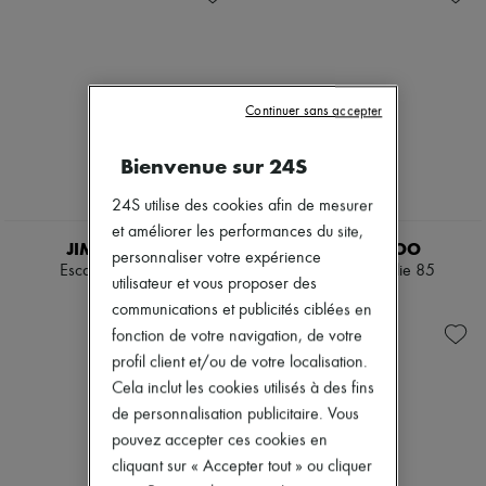
Escarpins
Nouvelles marques
Sandales
Robes
Baskets
Tops & Chemises
Ensembles
Vestes
Continuer sans accepter
Jupes
Plage
Shorts
Bienvenue sur 24S
Denim
Mailles
24S utilise des cookies afin de mesurer
Pantalons
et améliorer les performances du site,
Manteaux
JIMMY CHOO
JIMMY CHOO
personnaliser votre expérience
Cuir
Escarpins Love 85
Escarpins Aurelie 85
utilisateur et vous proposer des
Tailleurs
795 €
850 €
Sweatshirts
communications et publicités ciblées en
Chaussures
fonction de votre navigation, de votre
Tous les produits
profil client et/ou de votre localisation.
Sandales & Mules
Sneakers
Cela inclut les cookies utilisés à des fins
Ballerines
de personnalisation publicitaire. Vous
Escarpins
pouvez accepter ces cookies en
Bottes & Bottines
cliquant sur « Accepter tout » ou cliquer
Mocassins