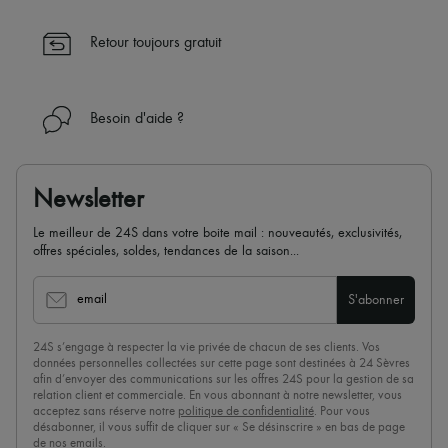
Retour toujours gratuit
Besoin d'aide ?
Newsletter
Le meilleur de 24S dans votre boite mail : nouveautés, exclusivités,
offres spéciales, soldes, tendances de la saison...
email
S'abonner
24S s’engage à respecter la vie privée de chacun de ses clients. Vos
données personnelles collectées sur cette page sont destinées à 24 Sèvres
afin d’envoyer des communications sur les offres 24S pour la gestion de sa
relation client et commerciale. En vous abonnant à notre newsletter, vous
acceptez sans réserve notre
politique de confidentialité
. Pour vous
désabonner, il vous suffit de cliquer sur « Se désinscrire » en bas de page
de nos emails.