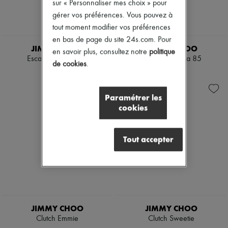
Mary Janes
sur « Personnaliser mes choix » pour
Richelieus & Derbies
gérer vos préférences. Vous pouvez à
Espadrilles
tout moment modifier vos préférences
Sacs
en bas de page du site 24s.com. Pour
Tous les produits
JIMMY CHOO
JIMMY CHOO
Sacs bandoulière
en savoir plus, consultez notre
politique
Escarpins Romy 85
Escarpins Amita 85
Sacs porté épaule
de cookies
.
Sacs porté main
750 €
750 €
Paniers
Pochettes
Paramétrer les
Bagages
cookies
Sacs à dos
Sacs seau
Sacs mini
Best-sellers
Tout accepter
Accessoires
Tous les produits
Lunettes de soleil
Ceintures
Petite maroquinerie
Écharpes & Foulards
Chapeaux
JIMMY CHOO
JIMMY CHOO
Accessoires de Sacs & Porte-clé
Clutch Emmie
Clutch Sweetie
Accessoires cheveux