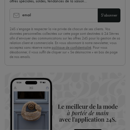
offres spéciales, soldes, tendances de la saison...
email
S'abonner
24S s’engage à respecter la vie privée de chacun de ses clients. Vos
données personnelles collectées sur cette page sont destinées à 24 Sèvres
afin d’envoyer des communications sur les offres 24S pour la gestion de sa
relation client et commerciale. En vous abonnant à notre newsletter, vous
acceptez sans réserve notre
politique de confidentialité
. Pour vous
désabonner, il vous suffit de cliquer sur « Se désinscrire » en bas de page
de nos emails.