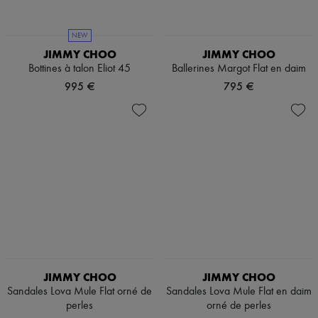
Mary Janes
Richelieus & Derbies
Espadrilles
NEW
Sacs
JIMMY CHOO
JIMMY CHOO
Tous les produits
Bottines à talon Eliot 45
Ballerines Margot Flat en daim
Sacs bandoulière
Sacs porté épaule
995 €
795 €
Sacs porté main
Paniers
Pochettes
Bagages
Sacs à dos
Sacs seau
Sacs mini
Best-sellers
Accessoires
Tous les produits
Lunettes de soleil
Ceintures
Petite maroquinerie
Écharpes & Foulards
JIMMY CHOO
JIMMY CHOO
Chapeaux
Sandales Lova Mule Flat orné de
Sandales Lova Mule Flat en daim
Accessoires de Sacs & Porte-clé
perles
orné de perles
Accessoires cheveux