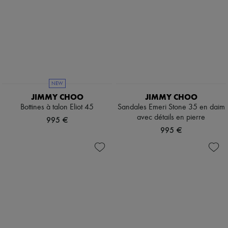
Baskets
Nouvelles marques
Robes
Tops & Chemises
Ensembles
Vestes
Jupes
Plage
Shorts
NEW
Denim
Mailles
JIMMY CHOO
JIMMY CHOO
Pantalons
Bottines à talon Eliot 45
Sandales Emeri Stone 35 en daim
Manteaux
avec détails en pierre
995 €
Cuir
995 €
Tailleurs
Sweatshirts
Chaussures
Tous les produits
Sandales & Mules
Sneakers
Ballerines
Escarpins
Bottes & Bottines
Mocassins