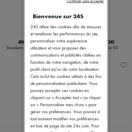
Continuer sans accepter
Bienvenue sur 24S
24S utilise des cookies afin de mesurer
et améliorer les performances du site,
personnaliser votre expérience
JIMMY CHOO
JIMMY CHOO
Sneakers Diamond light Maxi
Escarpins Aurelie 85
utilisateur et vous proposer des
625 €
850 €
communications et publicités ciblées en
fonction de votre navigation, de votre
profil client et/ou de votre localisation.
Cela inclut les cookies utilisés à des fins
de personnalisation publicitaire. Vous
pouvez accepter ces cookies en
cliquant sur « Accepter tout » ou cliquer
sur « Personnaliser mes choix » pour
gérer vos préférences. Vous pouvez à
tout moment modifier vos préférences
en bas de page du site 24s.com. Pour