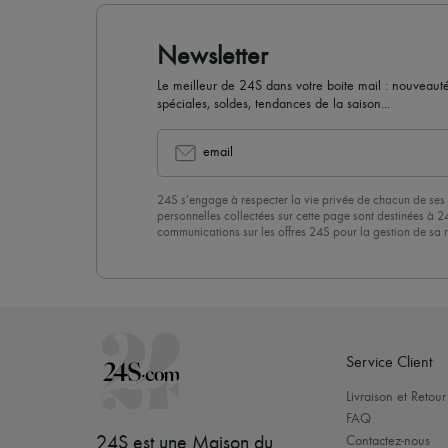
Newsletter
Le meilleur de 24S dans votre boite mail : nouveautés,
spéciales, soldes, tendances de la saison...
email
24S s’engage à respecter la vie privée de chacun de ses 
personnelles collectées sur cette page sont destinées à 2
communications sur les offres 24S pour la gestion de sa re
commerciale. En vous abonnant à notre newsletter, vous 
politique de confidentialité
. Pour vous désabonner, il vous
désinscrire » en bas de page de nos emails.
Service Client
Livraison et Retour
FAQ
24S est une Maison du
Contactez-nous