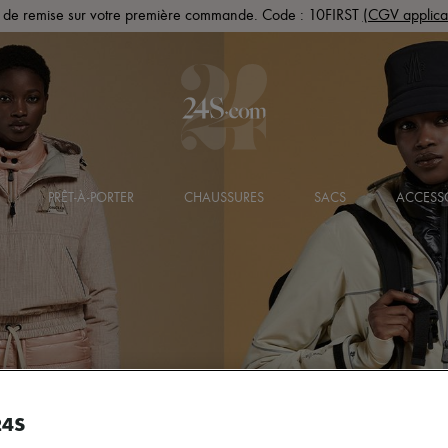
de remise sur votre première commande. Code : 10FIRST
(CGV applica
PRÊT-À-PORTER
CHAUSSURES
SACS
ACCESS
24S