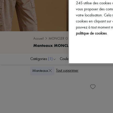
24S utilise des cookies 
vous proposer des commun
votre localisation. Cela 
cookies en cliquant sur
pouvez à tout moment mo
politique de cookies
.
Accueil
MONCLER GRENOBLE
Manteaux
Catégories
(1)
Couleurs
Tailles
Ge
Tout supprimer
Manteaux