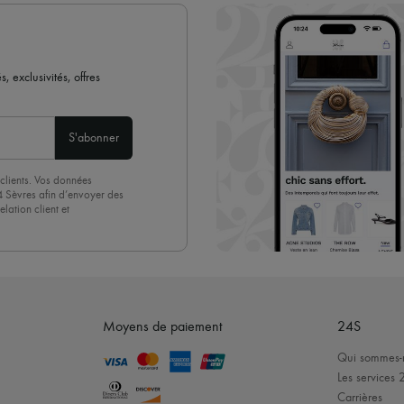
 exclusivités, offres
S'abonner
clients. Vos données
4 Sèvres afin d’envoyer des
lation client et
acceptez sans réserve notre
 suffit de cliquer sur « Se
Moyens de paiement
24S
Qui sommes-
Les services 
Carrières