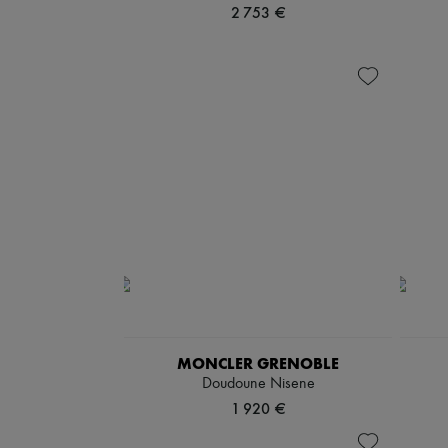
2 753 €
MONCLER GRENOBLE
Doudoune Nisene
1 920 €