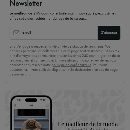
Newsletter
Le meilleur de 24S dans votre boite mail : nouveautés, exclusivités,
offres spéciales, soldes, tendances de la saison...
email
S'abonner
24S s’engage à respecter la vie privée de chacun de ses clients. Vos
données personnelles collectées sur cette page sont destinées à 24 Sèvres
afin d’envoyer des communications sur les offres 24S pour la gestion de sa
relation client et commerciale. En vous abonnant à notre newsletter, vous
acceptez sans réserve notre
politique de confidentialité
. Pour vous
désabonner, il vous suffit de cliquer sur « Se désinscrire » en bas de page
de nos emails.