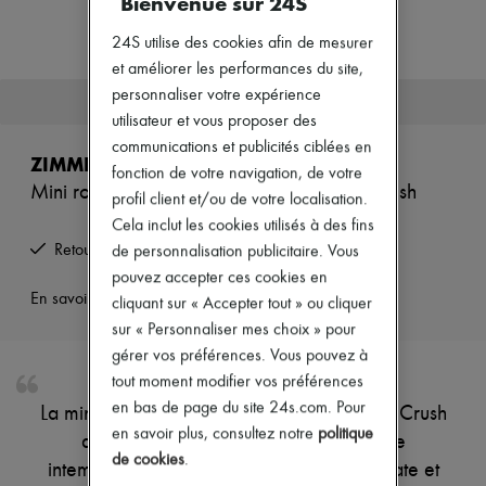
Bienvenue sur 24S
Nouveautés
Prêt-à-porter
24S utilise des cookies afin de mesurer
Tous les produits
et améliorer les performances du site,
Nouvelles marques
Robes
personnaliser votre expérience
Cet article n'est plus disponible.
Tops & Chemises
utilisateur et vous proposer des
Ensembles
communications et publicités ciblées en
Vestes
ZIMMERMANN
fonction de votre navigation, de votre
Jupes
Mini robe volantée à encolure montante Crush
Plage
profil client et/ou de votre localisation.
Shorts
Cela inclut les cookies utilisés à des fins
Denim
Retours offerts et enlevés à domicile
de personnalisation publicitaire. Vous
Mailles
Pantalons
pouvez accepter ces cookies en
Manteaux
En savoir plus sur cet article
cliquant sur « Accepter tout » ou cliquer
Cuir
sur « Personnaliser mes choix » pour
Tailleurs
gérer vos préférences. Vous pouvez à
Sweatshirts
Chaussures
tout moment modifier vos préférences
Tous les produits
en bas de page du site 24s.com. Pour
La mini robe volantée à encolure montante Crush
Sandales & Mules
en savoir plus, consultez notre
politique
de Zimmermann évoque une élégance
Sneakers
de cookies
.
Ballerines
intemporelle. Ses détails en dentelle délicate et
Escarpins