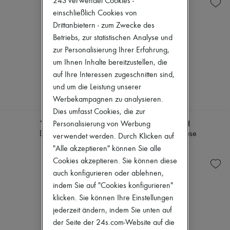
24S verwendet Cookies -
Gesichtspflege
Seifen
Zimmermann
Sonnenschutz
Körpersprays & Deodorants
einschließlich Cookies von
Neuheiten
Mini- und Reiseformate
Eau de cologne
Bekleidung
Drittanbietern - zum Zwecke des
Eaux de Parfum
Alle Produkte
Betriebs, zur statistischen Analyse und
Eau de toilette
Neue Marken
zur Personalisierung Ihrer Erfahrung,
Sets
Kleider
Haarparfums
um Ihnen Inhalte bereitzustellen, die
Oberteile
Parfums
Sets
auf Ihre Interessen zugeschnitten sind,
Pflegespülungen & Masken
Jacken
und um die Leistung unserer
Shampoos
Röcke
Werbekampagnen zu analysieren.
Gezielte Pflegeprodukte & Behandlungen
Strandkleidung
Diffuser
Dies umfasst Cookies, die zur
Shorts
Heim-Accessoires
Denim
TRUDON
TRUDON
Personalisierung von Werbung
Maxi-Kerzen
Strickwaren
Die Glocke
La Promeneuse
verwendet werden. Durch Klicken auf
Mini-Kerzen
Hosen
€ 90
€ 320
Kerzen
"Alle akzeptieren" können Sie alle
Mäntel
Sets
Leder
Cookies akzeptieren. Sie können diese
Raumdüfte
Anzüge
auch konfigurieren oder ablehnen,
Blush & Puder
Sweatshirts
indem Sie auf "Cookies konfigurieren"
Lidschatten
Schuhe
Grundierungen & BB Creams
klicken. Sie können Ihre Einstellungen
Alle Produkte
Lippenstifte
Sandalen
jederzeit ändern, indem Sie unten auf
Make-up-Accessoires
Turnschuhe
der Seite der 24s.com-Website auf die
Paletten & Sets
Ballerinas