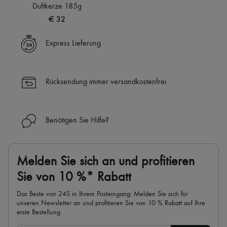
Schals
Duftkerze 185g
Hüte
€ 32
Taschenschmuck und Schlüsselanhänger
Haar-Accessoires
High-Tech & Lifestyle-Zubehör
Express Lieferung
Handschuhe
Schmuck
Alle Produkte
Ohrringe
Rücksendung immer versandkostenfrei
Halsketten
Armbänder
Ringe
Beauty
Benötigen Sie Hilfe?
Alle Produkte
Parfums
Kerzen & Raumdüfte
Make-up
Melden Sie sich an und profitieren
Gesichtspflege
Sie von 10 %* Rabatt
Körperpflege
Haarpflege
Das Beste von 24S in Ihrem Posteingang: Melden Sie sich für
Sonnenschutz
unseren Newsletter an und profitieren Sie von 10 % Rabatt auf Ihre
Mini- und Reiseformate
erste Bestellung.
Ultimates