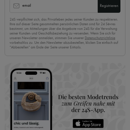
email
Registrieren
24S verpflichtet sich, das Privatleben jedes seiner Kunden zu respektieren.
Ihre auf dieser Seite gesammelten persönlichen Daten sind für 24 Sèvres
bestimmt, um Mitteilungen über die Angebote von 24S für die Verwaltung
seiner Kunden- und Geschäftsbeziehung zu versenden. Wenn Sie sich für
unseren Newsletter anmelden, stimmen Sie unserer
Datenschutzrichtlinie
vorbehaltlos zu. Um den Newsletter abzubestellen, klicken Sie einfach auf
“Abbestellen” am Ende der Seite unserer E-Mails.