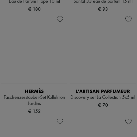
Eau de Parfum Hope 10 ml
Santal 33 eau de parfum 15 ml
€ 180
€ 93
HERMÈS
L'ARTISAN PARFUMEUR
Taschenzerstäuber-Set Kollektion
Discovery set La Collection 5x5 ml
Jardins
€ 70
€ 152