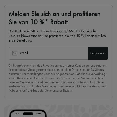
Melden Sie sich an und profitieren
Sie von 10 %* Rabatt
Das Beste von 24S in Ihrem Posteingang: Melden Sie sich für
unseren Newsletter an und profitieren Sie von 10 % Rabatt auf Ihre
erste Bestellung.
email
Registrieren
24S verpflichtet sich, das Privatleben jedes seiner Kunden zu respektieren.
Ihre auf dieser Seite gesammelten persönlichen Daten sind für 24 Sèvres
bestimmt, um Mitteilungen über die Angebote von 24S für die Verwaltung
seiner Kunden- und Geschäftsbeziehung zu versenden. Wenn Sie sich für
unseren Newsletter anmelden, stimmen Sie unserer
Datenschutzrichtlinie
vorbehaltlos zu. Um den Newsletter abzubestellen, klicken Sie einfach auf
“Abbestellen” am Ende der Seite unserer E-Mails.