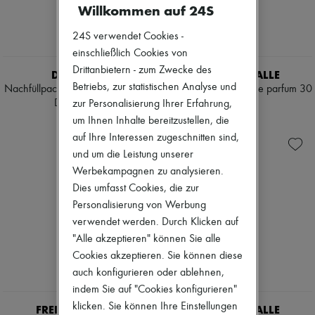
Willkommen auf 24S
Wimperntuschen
Stiefel & Stiefeletten
Nagellack
Mokassins
Stifte & Eyeliner
24S verwendet Cookies -
Mary Janes
Gegen Falten & Alterserscheinungen
Derbys & Oxfords
einschließlich Cookies von
Reinigung & Make-up-Entfernung
Espadrilles
Drittanbietern - zum Zwecke des
DIPTYQUE
FREDERIC MALLE
Feuchtigkeitsspendend & nährend
Taschen
Betriebs, zur statistischen Analyse und
Lippen- & Augenpflege
Nachfüllpackungen solides Parfum
Portrait of a lady Eau de parfum 30
Alle Produkte
Masken & Peelings
Do Son 3 g
ml
zur Personalisierung Ihrer Erfahrung,
Crossover-Taschen
Reinigend & mattierend
Schultertaschen
€ 60
€ 185
um Ihnen Inhalte bereitzustellen, die
Sets
Handtaschen
auf Ihre Interessen zugeschnitten sind,
Mini Parfüms
Körbe
und um die Leistung unserer
Mini-Gesichtspflege
Täschchen
Werbekampagnen zu analysieren.
Gepäck
Rucksäcke
Dies umfasst Cookies, die zur
Bucket-Bag
Personalisierung von Werbung
Mini-Taschen
verwendet werden. Durch Klicken auf
Bestsellers
"Alle akzeptieren" können Sie alle
Accessoires
Alle Produkte
Cookies akzeptieren. Sie können diese
Sonnenbrillen
auch konfigurieren oder ablehnen,
Gürtel
indem Sie auf "Cookies konfigurieren"
Kleine Lederwaren
Schals
klicken. Sie können Ihre Einstellungen
FREDERIC MALLE
FREDERIC MALLE