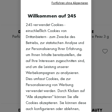
Wimperntuschen
Fortfahren ohne Akzeptieren
Pumps
Nagellack
Stiefel & Stiefeletten
Stifte & Eyeliner
Mokassins
Willkommen auf 24S
Gegen Falten & Alterserscheinungen
Mary Janes
Reinigung & Make-up-Entfernung
Derbys & Oxfords
24S verwendet Cookies -
Feuchtigkeitsspendend & nährend
Espadrilles
einschließlich Cookies von
DIPTYQUE
DIPTYQUE
Lippen- & Augenpflege
Taschen
Masken & Peelings
Parfüm Tempo 75 ml
Festes Parfüm Fleur de Peau 3 g
Drittanbietern - zum Zwecke des
Alle Produkte
Reinigend & mattierend
Crossover-Taschen
€ 180
€ 60
Betriebs, zur statistischen Analyse und
Sets
Schultertaschen
zur Personalisierung Ihrer Erfahrung,
Mini Parfüms
Handtaschen
um Ihnen Inhalte bereitzustellen, die
Mini-Gesichtspflege
Körbe
auf Ihre Interessen zugeschnitten sind,
Täschchen
Gepäck
und um die Leistung unserer
Rucksäcke
Werbekampagnen zu analysieren.
Bucket-Bag
Dies umfasst Cookies, die zur
Mini-Taschen
Bestsellers
Personalisierung von Werbung
Accessoires
verwendet werden. Durch Klicken auf
Alle Produkte
"Alle akzeptieren" können Sie alle
Sonnenbrillen
Cookies akzeptieren. Sie können diese
Gürtel
Kleine Lederwaren
auch konfigurieren oder ablehnen,
DIPTYQUE
TOM FORD BEAUTY