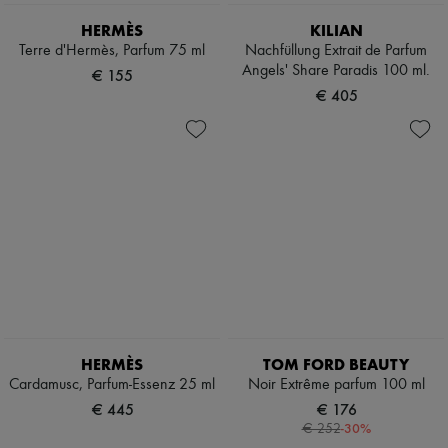
HERMÈS
KILIAN
Terre d'Hermès, Parfum 75 ml
Nachfüllung Extrait de Parfum
Angels' Share Paradis 100 ml.
€ 155
€ 405
HERMÈS
TOM FORD BEAUTY
Cardamusc, Parfum-Essenz 25 ml
Noir Extrême parfum 100 ml
€ 445
€ 176
-
30
%
€ 252