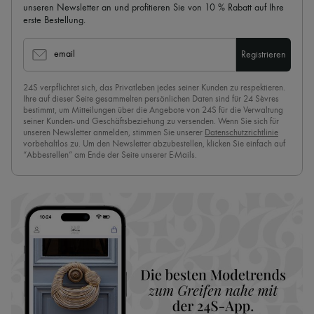
unseren Newsletter an und profitieren Sie von 10 % Rabatt auf Ihre
erste Bestellung.
email
Registrieren
24S verpflichtet sich, das Privatleben jedes seiner Kunden zu respektieren.
Ihre auf dieser Seite gesammelten persönlichen Daten sind für 24 Sèvres
bestimmt, um Mitteilungen über die Angebote von 24S für die Verwaltung
seiner Kunden- und Geschäftsbeziehung zu versenden. Wenn Sie sich für
unseren Newsletter anmelden, stimmen Sie unserer
Datenschutzrichtlinie
vorbehaltlos zu. Um den Newsletter abzubestellen, klicken Sie einfach auf
“Abbestellen” am Ende der Seite unserer E-Mails.