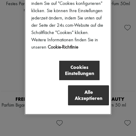
Schals
indem Sie auf "Cookies konfigurieren"
Festes Parfum Orphéon 3 g –
Ombré Leather - Parfum 50ml
Hüte
nachfüllbar
klicken. Sie können Ihre Einstellungen
€ 180
Taschenschmuck und Schlüsselanhänger
€ 60
jederzeit ändern, indem Sie unten auf
Haar-Accessoires
High-Tech & Lifestyle-Zubehör
der Seite der 24s.com-Website auf die
Handschuhe
Schaltfläche "Cookies" klicken.
Schmuck
Weitere Informationen finden Sie in
Alle Produkte
unseren
Cookie-Richtlinie
Ohrringe
Halsketten
Armbänder
Ringe
Cookies
Beauty
Einstellungen
Alle Produkte
Parfums
Kerzen & Raumdüfte
Alle
Make-up
Akzeptieren
FREDERIC MALLE
TOM FORD BEAUTY
Gesichtspflege
Parfüm Bigarade concentrée 10 ml
Oud Wood parfum 50 ml
Körperpflege
Haarpflege
€ 75
€ 340
Sonnenschutz
Mini- und Reiseformate
Ultimates