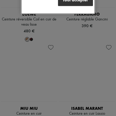
LOEWE
FERRAGAMO
Ceinture réversible Coil en cuir de
Ceinture réglable Gancini
veau lisse
390 €
480 €
MIU MIU
ISABEL MARANT
Ceinture en cuir
Ceinture en cuir Lassio