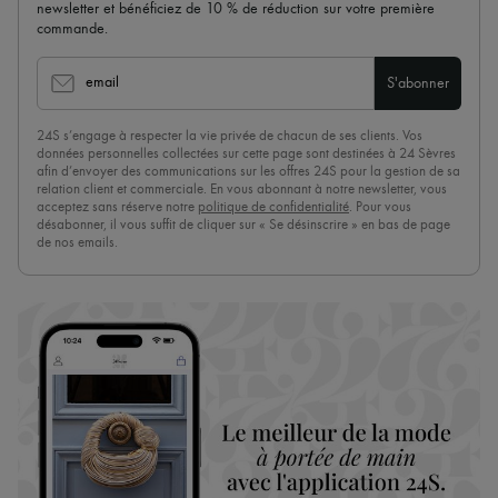
newsletter et bénéficiez de 10 % de réduction sur votre première
commande.
email
S'abonner
24S s’engage à respecter la vie privée de chacun de ses clients. Vos
données personnelles collectées sur cette page sont destinées à 24 Sèvres
afin d’envoyer des communications sur les offres 24S pour la gestion de sa
relation client et commerciale. En vous abonnant à notre newsletter, vous
acceptez sans réserve notre
politique de confidentialité
. Pour vous
désabonner, il vous suffit de cliquer sur « Se désinscrire » en bas de page
de nos emails.