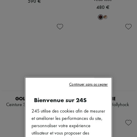
590 €
480 €
Continuer sans accepter
NEW
GOLDEN GOOSE
DÉHANCHE
Bienvenue sur 24S
Ceinture Sierra en cuir délavé
Ceinture en daim Hollyhock
24S utilise des cookies afin de mesurer
370 €
325 €
et améliorer les performances du site,
personnaliser votre expérience
utilisateur et vous proposer des