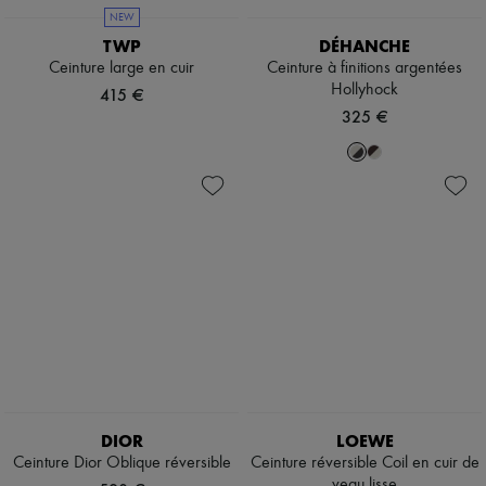
Écharpes & Foulards
NEW
Chapeaux
TWP
DÉHANCHE
Accessoires de Sacs & Porte-clé
Accessoires cheveux
Ceinture large en cuir
Ceinture à finitions argentées
Tech & Style de vie
Hollyhock
415 €
Gants
325 €
Bijoux
Tous les produits
Boucles d'oreilles
Colliers
Bracelets
Bagues
Beauté
Tous les produits
Parfums
Bougies & Parfums d'intérieur
Maquillage
Soins visage
Soins corps
Soins cheveux
Solaires
Format voyage
DIOR
LOEWE
Ultimates
Ceinture Dior Oblique réversible
Ceinture réversible Coil en cuir de
veau lisse