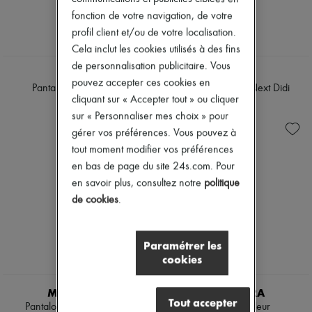
Vestes en tweed
Escarpins
fonction de votre navigation, de votre
Robes & Jupes
Bottes & Bottines
profil client et/ou de votre localisation.
Vestes
Mocassins
Jeans
Cela inclut les cookies utilisés à des fins
Mary Janes
Jeans droits
Richelieus & Derbies
de personnalisation publicitaire. Vous
ROHE
TWP
Jeans larges
Espadrilles
pouvez accepter ces cookies en
Cardigans
Pantalon tailleur Mies
Pantalon tailleur Next Didi
Sacs
cliquant sur « Accepter tout » ou cliquer
Cachemire
Tous les produits
495 €
650 €
Grosse maille
sur « Personnaliser mes choix » pour
Sacs bandoulière
Pulls col polo
Sacs porté épaule
gérer vos préférences. Vous pouvez à
Pulls col rond
Sacs porté main
tout moment modifier vos préférences
Pulls sans manches
Paniers
en bas de page du site 24s.com. Pour
Pulls col roulé
Pochettes
Pulls col V
en savoir plus, consultez notre
politique
Bagages
Vestes & Manteaux
Sacs à dos
de cookies
.
Pantalons & Shorts
Sacs seau
Cropped
Sacs mini
Droits
Best-sellers
Paramétrer les
Larges
Accessoires
cookies
Longues
Tous les produits
Midi
Lunettes de soleil
Mini
Ceintures
MAX MARA
MAX MARA
Sweats à capuches
Tout accepter
Petite maroquinerie
Pantalon large de tailleur
Blazer de tailleur