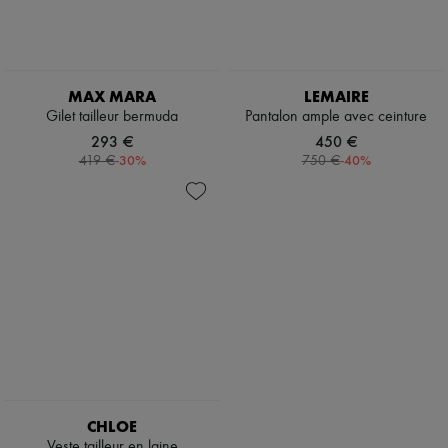
MAX MARA
LEMAIRE
Gilet tailleur bermuda
Pantalon ample avec ceinture
293 €
450 €
-
30
%
-
40
%
419 €
750 €
CHLOE
Veste tailleur en laine