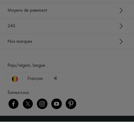
Moyens de paiement
24S
Nos marques
Pays/région, langue
Français
€
Suivez-nous
[object Object]
Mentions légales
-
Cookies