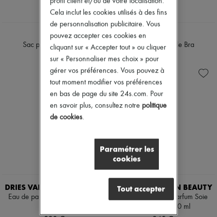
profil client et/ou de votre localisation.
Cela inclut les cookies utilisés à des fins
de personnalisation publicitaire. Vous
FANE
FANE
pouvez accepter ces cookies en
Sac porté épaule Bra
Sac porté épaule Bra
cliquant sur « Accepter tout » ou cliquer
660 €
660 €
sur « Personnaliser mes choix » pour
gérer vos préférences. Vous pouvez à
tout moment modifier vos préférences
en bas de page du site 24s.com. Pour
en savoir plus, consultez notre
politique
de cookies
.
Paramétrer les
cookies
DRIES VAN NOTEN BEAUTY
DRIES VAN NOTEN BEAUTY
Tout accepter
Eau de parfum Soie Malaquais
Recharge eau de parfum Soie
100 ml
Malaquais 200 ml