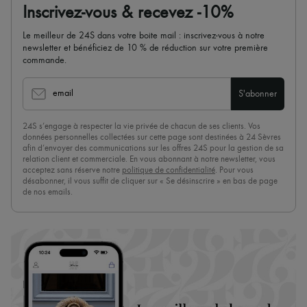
Inscrivez-vous & recevez -10%
Le meilleur de 24S dans votre boite mail : inscrivez-vous à notre
newsletter et bénéficiez de 10 % de réduction sur votre première
commande.
email
S'abonner
24S s’engage à respecter la vie privée de chacun de ses clients. Vos
données personnelles collectées sur cette page sont destinées à 24 Sèvres
afin d’envoyer des communications sur les offres 24S pour la gestion de sa
relation client et commerciale. En vous abonnant à notre newsletter, vous
acceptez sans réserve notre
politique de confidentialité
. Pour vous
désabonner, il vous suffit de cliquer sur « Se désinscrire » en bas de page
de nos emails.